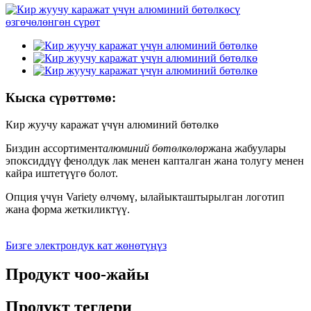
Кыска сүрөттөмө:
Кир жуучу каражат үчүн алюминий бөтөлкө
Биздин ассортимент
алюминий бөтөлкөлөр
жана жабуулары
эпоксиддүү фенолдук лак менен капталган жана толугу менен
кайра иштетүүгө болот.
Опция үчүн Variety өлчөмү, ылайыкташтырылган логотип
жана форма жеткиликтүү.
Бизге электрондук кат жөнөтүңүз
Продукт чоо-жайы
Продукт тегдери