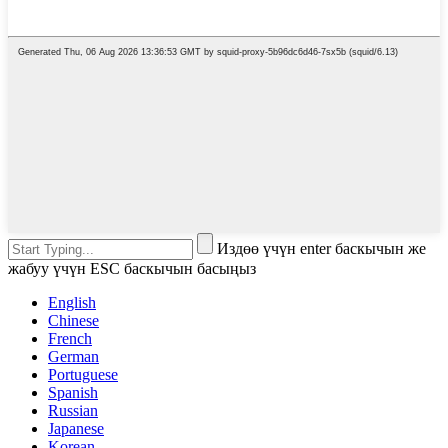
Издөө үчүн enter баскычын же
жабуу үчүн ESC баскычын басыңыз
English
Chinese
French
German
Portuguese
Spanish
Russian
Japanese
Korean