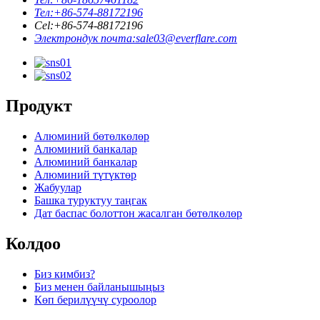
Тел:
+86-574-88172196
Cel:
+86-574-88172196
Электрондук почта:
sale03@everflare.com
Продукт
Алюминий бөтөлкөлөр
Алюминий банкалар
Алюминий банкалар
Алюминий түтүктөр
Жабуулар
Башка туруктуу таңгак
Дат баспас болоттон жасалган бөтөлкөлөр
Колдоо
Биз кимбиз?
Биз менен байланышыңыз
Көп берилүүчү суроолор