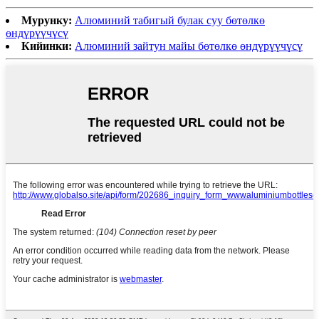
Мурунку:
Алюминий табигый булак суу бөтөлкө
өндүрүүчүсү
Кийинки:
Алюминий зайтун майы бөтөлкө өндүрүүчүсү