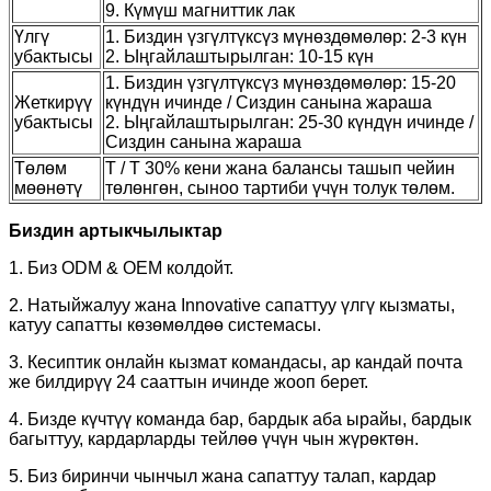
9. Күмүш магниттик лак
Үлгү
1. Биздин үзгүлтүксүз мүнөздөмөлөр: 2-3 күн
убактысы
2. Ыңгайлаштырылган: 10-15 күн
1. Биздин үзгүлтүксүз мүнөздөмөлөр: 15-20
Жеткирүү
күндүн ичинде / Сиздин санына жараша
убактысы
2. Ыңгайлаштырылган: 25-30 күндүн ичинде /
Сиздин санына жараша
Төлөм
T / T 30% кени жана балансы ташып чейин
мөөнөтү
төлөнгөн, сыноо тартиби үчүн толук төлөм.
Биздин артыкчылыктар
1. Биз ODM & OEM колдойт.
2. Натыйжалуу жана Innovative сапаттуу үлгү кызматы,
катуу сапатты көзөмөлдөө системасы.
3. Кесиптик онлайн кызмат командасы, ар кандай почта
же билдирүү 24 сааттын ичинде жооп берет.
4. Бизде күчтүү команда бар, бардык аба ырайы, бардык
багыттуу, кардарларды тейлөө үчүн чын жүрөктөн.
5. Биз биринчи чынчыл жана сапаттуу талап, кардар