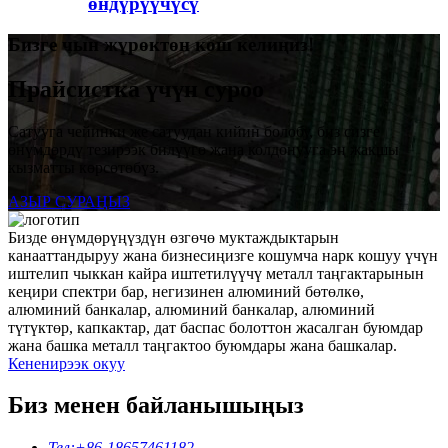
өндүрүүчүсү
Бизге чын жүрөктөн кош келиңиз!
Прайсистка үчүн суроо
Сатууга чейинки же сатуудан кийин болобу, биз сизге
өнүмдөрдү тезирээк билүүгө жана колдонууга эң жакшы
кызматты көрсөтөбүз.
АЗЫР СУРАҢЫЗ
Бизде өнүмдөрүңүздүн өзгөчө муктаждыктарын
канааттандыруу жана бизнесиңизге кошумча нарк кошуу үчүн
иштелип чыккан кайра иштетилүүчү металл таңгактарынын
кеңири спектри бар, негизинен алюминий бөтөлкө,
алюминий банкалар, алюминий банкалар, алюминий
түтүктөр, капкактар, дат баспас болоттон жасалган буюмдар
жана башка металл таңгактоо буюмдары жана башкалар.
Кененирээк окуу
Биз менен байланышыңыз
Тел:
+86-18657461182