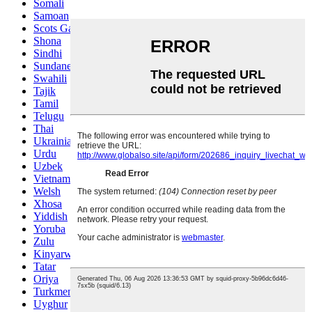
Somali
Samoan
Scots Gaelic
Shona
Sindhi
Sundanese
Swahili
Tajik
Tamil
Telugu
Thai
Ukrainian
Urdu
Uzbek
Vietnamese
Welsh
Xhosa
Yiddish
Yoruba
Zulu
Kinyarwanda
Tatar
Oriya
Turkmen
Uyghur