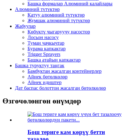
Башка формалар Алюминий калайлары
Алюминий түтүктөр
Катуу алюминий түтүктөр
Жумшак алюминий түтүктөр
Жабуулар
Көбүктү чыгаруучу насостор
Лосьон насосу
Туман чачкычтар
Бурама капкактар
Trigger Sprayers
Башка атайын капкактар
Башка туруктуу таңгак
Бамбуктан жасалган контейнерлер
Айнек бөтөлкөлөр
Айнек идиштер
Дат баспас болоттон жасалган бөтөлкөлөр
Өзгөчөлөнгөн өнүмдөр
Бош териге кам көрүү бетти
тазалоо...