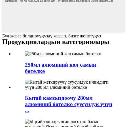
Бул жерге билдирүүңүздү жазып, бизге жөнөтүңүз
Продукциялардын категориялары
250мл алюминий кол самын
бөтөлкө
Кытай камсыздоочу 280мл
алюминий бөтөлкө суусундук үчүн
...