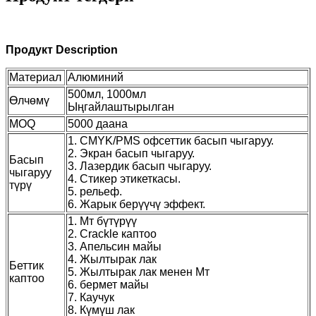
Продукт Description
Материал
Алюминий
500мл, 1000мл
Өлчөмү
Ыңгайлаштырылган
MOQ
5000 даана
1. CMYK/PMS офсеттик басып чыгаруу.
2. Экран басып чыгаруу.
Басып
3. Лазердик басып чыгаруу.
чыгаруу
4. Стикер этикеткасы.
түрү
5. рельеф.
6. Жарык берүүчү эффект.
1. Мт бүтүрүү
2. Crackle каптоо
3. Апельсин майы
4. Жылтырак лак
Беттик
5. Жылтырак лак менен Мт
каптоо
6. бермет майы
7. Каучук
8. Күмүш лак