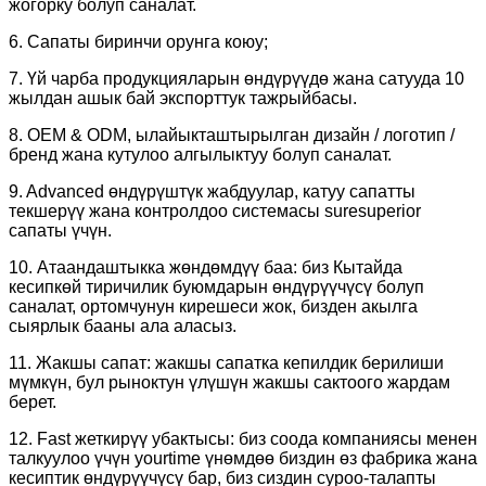
жогорку болуп саналат.
6. Сапаты биринчи орунга коюу;
7. Үй чарба продукцияларын өндүрүүдө жана сатууда 10
жылдан ашык бай экспорттук тажрыйбасы.
8. OEM & ODM, ылайыкташтырылган дизайн / логотип /
бренд жана кутулоо алгылыктуу болуп саналат.
9. Advanced өндүрүштүк жабдуулар, катуу сапатты
текшерүү жана контролдоо системасы suresuperior
сапаты үчүн.
10. Атаандаштыкка жөндөмдүү баа: биз Кытайда
кесипкөй тиричилик буюмдарын өндүрүүчүсү болуп
саналат, ортомчунун кирешеси жок, бизден акылга
сыярлык бааны ала аласыз.
11. Жакшы сапат: жакшы сапатка кепилдик берилиши
мүмкүн, бул рыноктун үлүшүн жакшы сактоого жардам
берет.
12. Fast жеткирүү убактысы: биз соода компаниясы менен
талкуулоо үчүн yourtime үнөмдөө биздин өз фабрика жана
кесиптик өндүрүүчүсү бар, биз сиздин суроо-талапты