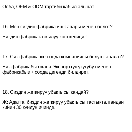
Ооба, OEM & ODM тартиби кабыл алынат.
16. Мен сиздин фабрика иш сапары менен болот?
Биздин фабрикага жылуу кош келиңиз!
17. Сиз фабрика же соода компаниясы болуп саналат?
Биз фабрикабыз жана Экспорттук укугубуз менен
фабрикабыз + соода дегенди билдирет.
18. Сиздин жеткирүү убактысы кандай?
Ж: Адатта, биздин жеткирүү убактысы тастыкталгандан
кийин 30 күндүн ичинде.