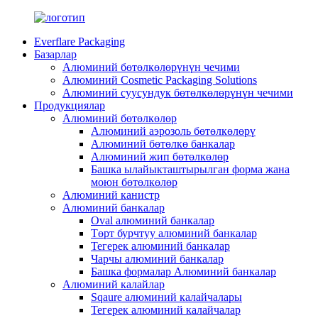
Everflare Packaging
Базарлар
Алюминий бөтөлкөлөрүнүн чечими
Алюминий Cosmetic Packaging Solutions
Алюминий суусундук бөтөлкөлөрүнүн чечими
Продукциялар
Алюминий бөтөлкөлөр
Алюминий аэрозоль бөтөлкөлөрү
Алюминий бөтөлкө банкалар
Алюминий жип бөтөлкөлөр
Башка ылайыкташтырылган форма жана
моюн бөтөлкөлөр
Алюминий канистр
Алюминий банкалар
Oval алюминий банкалар
Төрт бурчтуу алюминий банкалар
Тегерек алюминий банкалар
Чарчы алюминий банкалар
Башка формалар Алюминий банкалар
Алюминий калайлар
Sqaure алюминий калайчалары
Тегерек алюминий калайчалар