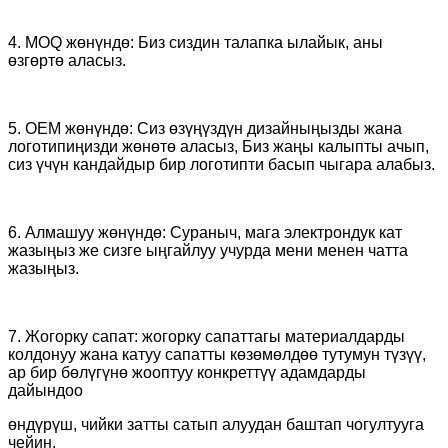
4. MOQ жөнүндө: Биз сиздин талапка ылайык, аны
өзгөртө аласыз.
5. OEM жөнүндө: Сиз өзүңүздүн дизайныңызды жана
логотипиңизди жөнөтө аласыз, Биз жаңы калыпты ачып,
сиз үчүн кандайдыр бир логотипти басып чыгара алабыз.
6. Алмашуу жөнүндө: Сураныч, мага электрондук кат
жазыңыз же сизге ыңгайлуу учурда мени менен чатта
жазыңыз.
7. Жогорку сапат: жогорку сапаттагы материалдарды
колдонуу жана катуу сапатты көзөмөлдөө тутумун түзүү,
ар бир бөлүгүнө жооптуу конкреттүү адамдарды
дайындоо
өндүрүш, чийки затты сатып алуудан баштап чогултууга
чейин.