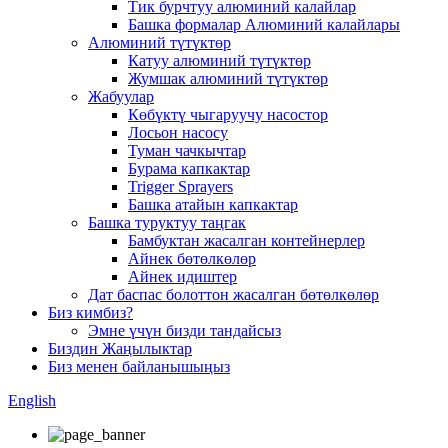
Тик бурчтуу алюминий калайлар
Башка формалар Алюминий калайлары
Алюминий түтүктөр
Катуу алюминий түтүктөр
Жумшак алюминий түтүктөр
Жабуулар
Көбүктү чыгаруучу насостор
Лосьон насосу
Туман чачкычтар
Бурама капкактар
Trigger Sprayers
Башка атайын капкактар
Башка туруктуу таңгак
Бамбуктан жасалган контейнерлер
Айнек бөтөлкөлөр
Айнек идиштер
Дат баспас болоттон жасалган бөтөлкөлөр
Биз кимбиз?
Эмне үчүн бизди тандайсыз
Биздин Жаңылыктар
Биз менен байланышыңыз
English