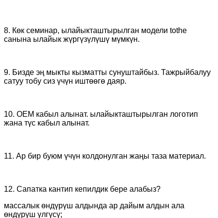
8. Көк семинар, ылайыкташтырылган модели tothe
санына ылайык жүргүзүлүшү мүмкүн.
9. Бизде эң мыкты кызматты сунуштайбыз. Тажрыйбалуу
сатуу тобу сиз үчүн иштөөгө даяр.
10. OEM кабыл алынат. ылайыкташтырылган логотип
жана түс кабыл алынат.
11. Ар бир буюм үчүн колдонулган жаңы таза материал.
12. Сапатка кантип кепилдик бере алабыз?
массалык өндүрүш алдында ар дайым алдын ала
өндүрүш үлгүсү;