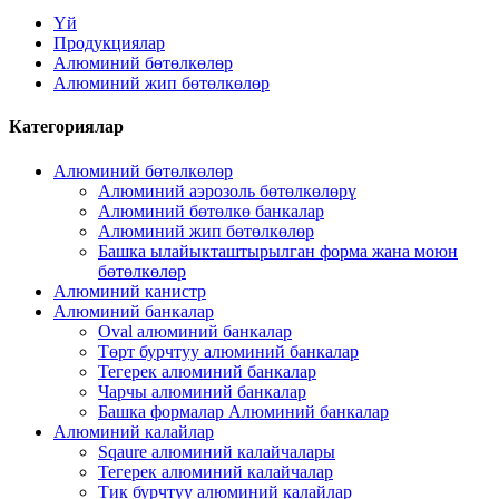
Үй
Продукциялар
Алюминий бөтөлкөлөр
Алюминий жип бөтөлкөлөр
Категориялар
Алюминий бөтөлкөлөр
Алюминий аэрозоль бөтөлкөлөрү
Алюминий бөтөлкө банкалар
Алюминий жип бөтөлкөлөр
Башка ылайыкташтырылган форма жана моюн
бөтөлкөлөр
Алюминий канистр
Алюминий банкалар
Oval алюминий банкалар
Төрт бурчтуу алюминий банкалар
Тегерек алюминий банкалар
Чарчы алюминий банкалар
Башка формалар Алюминий банкалар
Алюминий калайлар
Sqaure алюминий калайчалары
Тегерек алюминий калайчалар
Тик бурчтуу алюминий калайлар