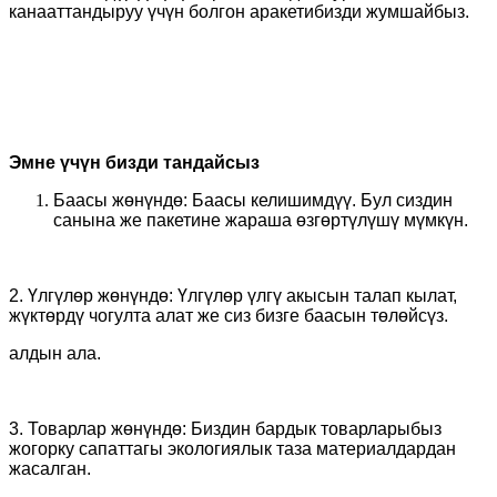
канааттандыруу үчүн болгон аракетибизди жумшайбыз.
Эмне үчүн бизди тандайсыз
Баасы жөнүндө: Баасы келишимдүү. Бул сиздин
санына же пакетине жараша өзгөртүлүшү мүмкүн.
2. Үлгүлөр жөнүндө: Үлгүлөр үлгү акысын талап кылат,
жүктөрдү чогулта алат же сиз бизге баасын төлөйсүз.
алдын ала.
3. Товарлар жөнүндө: Биздин бардык товарларыбыз
жогорку сапаттагы экологиялык таза материалдардан
жасалган.