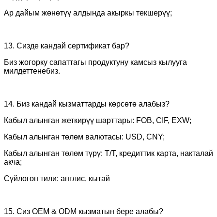
Ар дайым жөнөтүү алдында акыркы текшерүү;
13. Сизде кандай сертификат бар?
Биз жогорку сапаттагы продуктуну камсыз кылууга
милдеттенебиз.
14. Биз кандай кызматтарды көрсөтө алабыз?
Кабыл алынган жеткирүү шарттары: FOB, CIF, EXW;
Кабыл алынган төлөм валютасы: USD, CNY;
Кабыл алынган төлөм түрү: T/T, кредиттик карта, накталай
акча;
Сүйлөгөн тили: англис, кытай
15. Сиз OEM & ODM кызматын бере алабы?