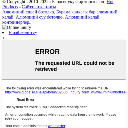
© Copyright - 2010-2022 : Бардык укуктар корголгон.
Hot
Products
-
Сайттын картасы
Алюминий спрей бөтөлкө
,
Бурама капкагы бар алюминий
калай
,
Алюминий суу бөтөлкө
,
Алюминий калай
контейнерлер.
,
Email жөнөтүү
x