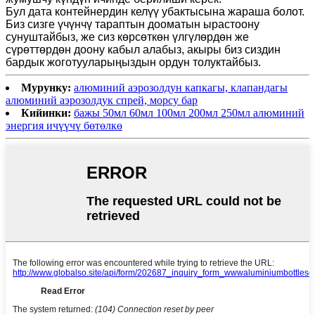
Бул дата контейнердин келүү убактысына жараша болот.
Биз сизге үчүнчү тараптын дооматын ырастоону
сунуштайбыз, же сиз көрсөткөн үлгүлөрдөн же
сүрөттөрдөн доону кабыл алабыз, акыры биз сиздин
бардык жоготууларыңыздын ордун толуктайбыз.
Мурунку:
алюминий аэрозолдун капкагы, клапандагы
алюминий аэрозолдук спрей, морсу бар
Кийинки:
бажы 50мл 60мл 100мл 200мл 250мл алюминий
энергия ичүүчү бөтөлкө