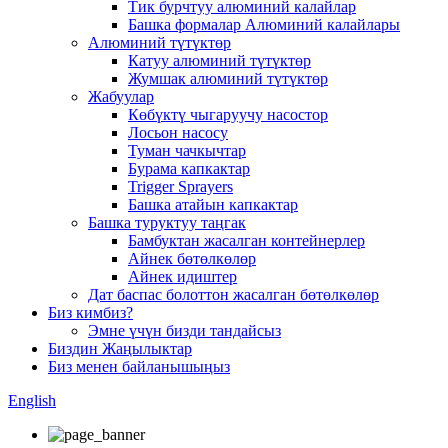
Тик бурчтуу алюминий калайлар
Башка формалар Алюминий калайлары
Алюминий түтүктөр
Катуу алюминий түтүктөр
Жумшак алюминий түтүктөр
Жабуулар
Көбүктү чыгаруучу насостор
Лосьон насосу
Туман чачкычтар
Бурама капкактар
Trigger Sprayers
Башка атайын капкактар
Башка туруктуу таңгак
Бамбуктан жасалган контейнерлер
Айнек бөтөлкөлөр
Айнек идиштер
Дат баспас болоттон жасалган бөтөлкөлөр
Биз кимбиз?
Эмне үчүн бизди тандайсыз
Биздин Жаңылыктар
Биз менен байланышыңыз
English