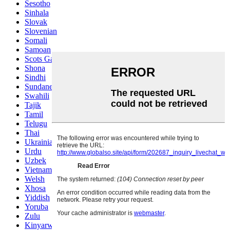
Sesotho
Sinhala
Slovak
Slovenian
Somali
Samoan
Scots Gaelic
Shona
Sindhi
Sundanese
Swahili
Tajik
Tamil
Telugu
Thai
Ukrainian
Urdu
Uzbek
Vietnamese
Welsh
Xhosa
Yiddish
Yoruba
Zulu
Kinyarwanda