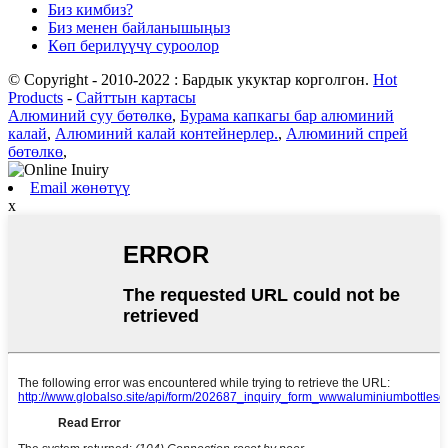
Биз кимбиз?
Биз менен байланышыңыз
Көп берилүүчү суроолор
© Copyright - 2010-2022 : Бардык укуктар корголгон.
Hot
Products
-
Сайттын картасы
Алюминий суу бөтөлкө
,
Бурама капкагы бар алюминий
калай
,
Алюминий калай контейнерлер.
,
Алюминий спрей
бөтөлкө
,
Email жөнөтүү
x