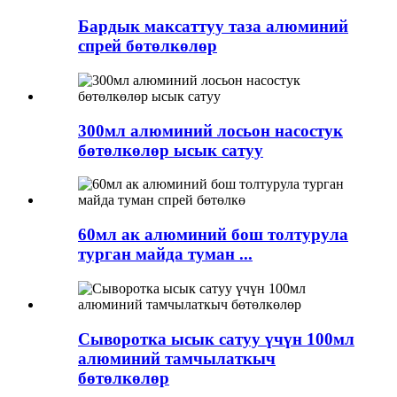
Бардык максаттуу таза алюминий
спрей бөтөлкөлөр
300мл алюминий лосьон насостук
бөтөлкөлөр ысык сатуу
60мл ак алюминий бош толтурула
турган майда туман ...
Сыворотка ысык сатуу үчүн 100мл
алюминий тамчылаткыч
бөтөлкөлөр