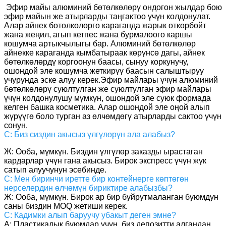
Эфир майы алюминий бөтөлкөлөрү ондогон жылдар бою
эфир майын же атырларды таңгактоо үчүн колдонулат.
Алар айнек бөтөлкөлөргө караганда жарык өткөрбөйт
жана жеңил, агып кетпес жана бурмалоого каршы
кошумча артыкчылыгы бар. Алюминий бөтөлкөлөр
айнекке караганда кымбатыраак көрүнсө дагы, айнек
бөтөлкөлөрдү коргоонун баасы, сынуу коркунучу,
ошондой эле кошумча жеткирүү баасын салыштыруу
учурунда эске алуу керек.
Эфир майлары үчүн алюминий
бөтөлкөлөрү суюлтулган же суюлтулган эфир майлары
үчүн колдонулушу мүмкүн, ошондой эле суюк формада
келген башка косметика. Алар ошондой эле оңой алып
жүрүүгө боло турган аз өлчөмдөгү атырларды сактоо үчүн
сонун.
С: Биз сиздин акысыз үлгүлөрүн ала алабыз?
Ж: Ооба, мүмкүн. Биздин үлгүлөр заказды ырастаган
кардарлар үчүн гана акысыз. Бирок экспресс үчүн жүк
сатып алуучунун эсебинде.
С: Мен биринчи иретте бир контейнерге көптөгөн
нерселердин өлчөмүн бириктире алабызбы?
Ж: Ооба, мүмкүн. Бирок ар бир буйрутмаланган буюмдун
саны биздин MOQ жетиши керек.
С: Кадимки алып баруучу убакыт деген эмне?
A: Пластикалык буюмдар үчүн, биз депозитти алгандан