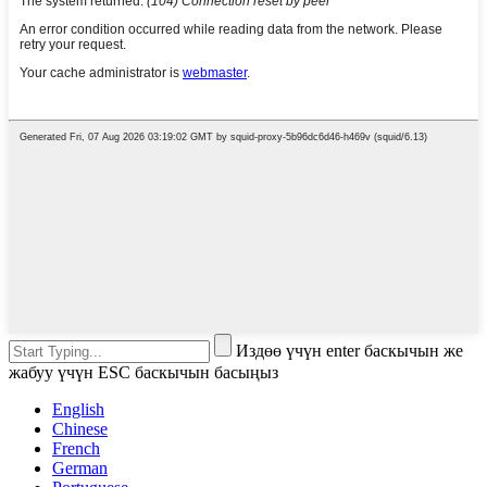
Издөө үчүн enter баскычын же
жабуу үчүн ESC баскычын басыңыз
English
Chinese
French
German