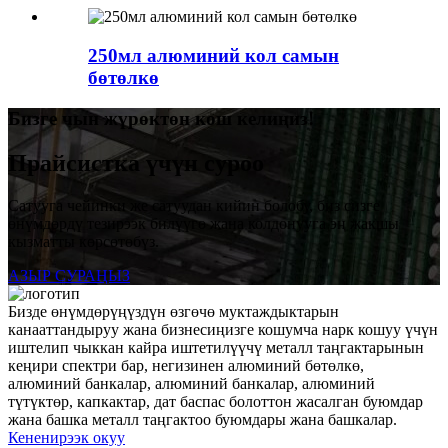
250мл алюминий кол самын
бөтөлкө
Бизге чын жүрөктөн кош келиңиз!
Прайсистка үчүн суроо
Сатууга чейинки же сатуудан кийин болобу, биз сизге
өнүмдөрдү тезирээк билүүгө жана колдонууга эң жакшы
кызматты көрсөтөбүз.
АЗЫР СУРАҢЫЗ
Бизде өнүмдөрүңүздүн өзгөчө муктаждыктарын
канааттандыруу жана бизнесиңизге кошумча нарк кошуу үчүн
иштелип чыккан кайра иштетилүүчү металл таңгактарынын
кеңири спектри бар, негизинен алюминий бөтөлкө,
алюминий банкалар, алюминий банкалар, алюминий
түтүктөр, капкактар, дат баспас болоттон жасалган буюмдар
жана башка металл таңгактоо буюмдары жана башкалар.
Кененирээк окуу