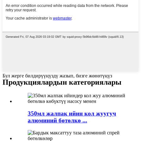
Бул жерге билдирүүңүздү жазып, бизге жөнөтүңүз
Продукциялардын категориялары
350мл жалпак ийин кол жуугуч
алюминий бөтөлкө ...