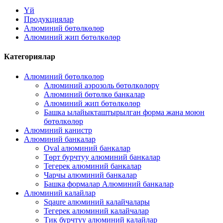
Үй
Продукциялар
Алюминий бөтөлкөлөр
Алюминий жип бөтөлкөлөр
Категориялар
Алюминий бөтөлкөлөр
Алюминий аэрозоль бөтөлкөлөрү
Алюминий бөтөлкө банкалар
Алюминий жип бөтөлкөлөр
Башка ылайыкташтырылган форма жана моюн
бөтөлкөлөр
Алюминий канистр
Алюминий банкалар
Oval алюминий банкалар
Төрт бурчтуу алюминий банкалар
Тегерек алюминий банкалар
Чарчы алюминий банкалар
Башка формалар Алюминий банкалар
Алюминий калайлар
Sqaure алюминий калайчалары
Тегерек алюминий калайчалар
Тик бурчтуу алюминий калайлар