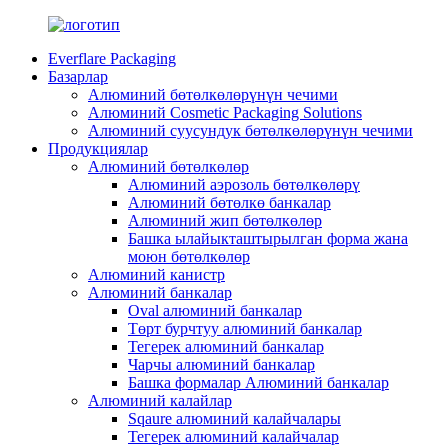
Everflare Packaging
Базарлар
Алюминий бөтөлкөлөрүнүн чечими
Алюминий Cosmetic Packaging Solutions
Алюминий суусундук бөтөлкөлөрүнүн чечими
Продукциялар
Алюминий бөтөлкөлөр
Алюминий аэрозоль бөтөлкөлөрү
Алюминий бөтөлкө банкалар
Алюминий жип бөтөлкөлөр
Башка ылайыкташтырылган форма жана
моюн бөтөлкөлөр
Алюминий канистр
Алюминий банкалар
Oval алюминий банкалар
Төрт бурчтуу алюминий банкалар
Тегерек алюминий банкалар
Чарчы алюминий банкалар
Башка формалар Алюминий банкалар
Алюминий калайлар
Sqaure алюминий калайчалары
Тегерек алюминий калайчалар