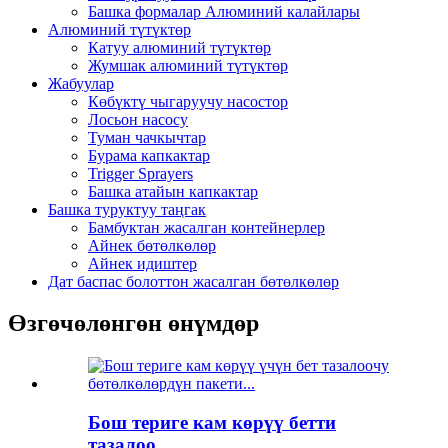
Башка формалар Алюминий калайлары
Алюминий түтүктөр
Катуу алюминий түтүктөр
Жумшак алюминий түтүктөр
Жабуулар
Көбүктү чыгаруучу насостор
Лосьон насосу
Туман чачкычтар
Бурама капкактар
Trigger Sprayers
Башка атайын капкактар
Башка туруктуу таңгак
Бамбуктан жасалган контейнерлер
Айнек бөтөлкөлөр
Айнек идиштер
Дат баспас болоттон жасалган бөтөлкөлөр
Өзгөчөлөнгөн өнүмдөр
Бош териге кам көрүү бетти
тазалоо...