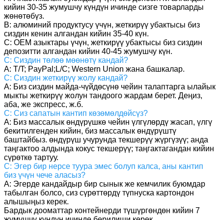
кийин 30-35 жумушчу күндүн ичинде сизге товарларды
жөнөтөбүз.
B: алюминий продуктусу үчүн, жеткирүү убактысы биз
сиздин кенин алгандан кийин 35-40 күн.
C: OEM азыктары үчүн, жеткирүү убактысы биз сиздин
депозитти алгандан кийин 40-45 жумушчу күн.
С: Сиздин төлөө мөөнөтү кандай?
A: T/T; PayPal;L/C; Western Union жана башкалар.
С: Сиздин жеткирүү жолу кандай?
A: Биз сиздин майда-чүйдөсүнө чейин талаптарга ылайык
мыкты жеткирүү жолун тандоого жардам берет. Деңиз,
аба, же экспресс, ж.б.
С: Сиз сапатын кантип көзөмөлдөйсүз?
A: Биз массалык өндүрүшкө чейин үлгүлөрдү жасап, үлгү
бекитилгенден кийин, биз массалык өндүрүштү
баштайбыз. өндүрүш учурунда текшерүү жүргүзүү; анда
таңгактоо алдында кокус текшерүү; таңгактагандан кийин
сүрөткө тартуу.
С: Эгер бир нерсе туура эмес болуп калса, аны кантип
биз үчүн чече аласыз?
A: Эгерде кандайдыр бир сынык же кемчилик буюмдар
табылган болсо, сиз сүрөттөрдү түпнуска картондон
алышыңыз керек.
Бардык дооматтар контейнерди түшүргөндөн кийин 7
жумушчу күндүн ичинде берилиши керек.