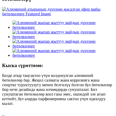
Кыска сүрөттөмө:
Бизде атыр таңгактоо үчүн колдонулган алюминий
бөтөлкөлөр бар. Жеңил салмагы жана коррозияга жана
спиртке туруктуулугу менен белгилүү болгон бул бөтөлкөлөр
бир нече дизайнда жана өлчөмдөрдө сунушталат. Биз
сунуштаган бөтөлкөлөр кооз гана эмес, ошондой эле агып
кетпейт, бул аларды парфюмерияны сактоо үчүн идеалдуу
кылат.