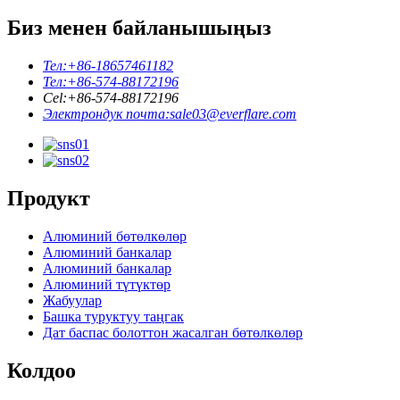
Биз менен байланышыңыз
Тел:
+86-18657461182
Тел:
+86-574-88172196
Cel:
+86-574-88172196
Электрондук почта:
sale03@everflare.com
Продукт
Алюминий бөтөлкөлөр
Алюминий банкалар
Алюминий банкалар
Алюминий түтүктөр
Жабуулар
Башка туруктуу таңгак
Дат баспас болоттон жасалган бөтөлкөлөр
Колдоо