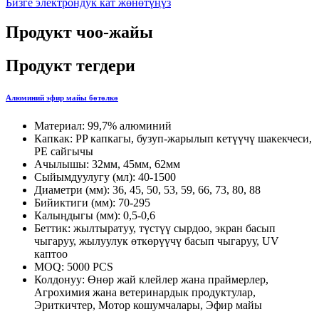
Бизге электрондук кат жөнөтүңүз
Продукт чоо-жайы
Продукт тегдери
Алюминий эфир майы бөтөлкө
Материал: 99,7% алюминий
Капкак: PP капкагы, бузуп-жарылып кетүүчү шакекчеси,
PE сайгычы
Ачылышы: 32мм, 45мм, 62мм
Сыйымдуулугу (мл): 40-1500
Диаметри (мм): 36, 45, 50, 53, 59, 66, 73, 80, 88
Бийиктиги (мм): 70-295
Калыңдыгы (мм): 0,5-0,6
Беттик: жылтыратуу, түстүү сырдоо, экран басып
чыгаруу, жылуулук өткөрүүчү басып чыгаруу, UV
каптоо
MOQ: 5000 PCS
Колдонуу: Өнөр жай клейлер жана праймерлер,
Агрохимия жана ветеринардык продуктулар,
Эриткичтер, Мотор кошумчалары, Эфир майы