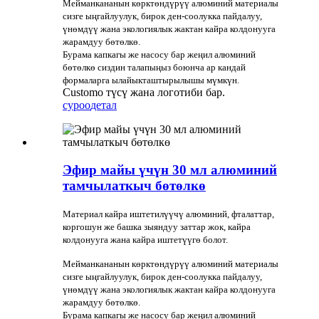
Мейманкананын көрктөндүрүү алюминий материалы
сизге ыңгайлуулук, бирок ден-соолукка пайдалуу,
үнөмдүү жана экологиялык жактан кайра колдонууга
жарамдуу бөтөлкө.
Бурама капкагы же насосу бар жеңил алюминий
бөтөлкө сиздин талапыңыз боюнча ар кандай
формаларга ылайыкташтырылышы мүмкүн.
Customo түсү жана логотиби бар.
суроо
детал
Эфир майы үчүн 30 мл алюминий
тамчылаткыч бөтөлкө
Материал кайра иштетилүүчү алюминий, фталаттар,
коргошун же башка зыяндуу заттар жок, кайра
колдонууга жана кайра иштетүүгө болот.
Мейманкананын көрктөндүрүү алюминий материалы
сизге ыңгайлуулук, бирок ден-соолукка пайдалуу,
үнөмдүү жана экологиялык жактан кайра колдонууга
жарамдуу бөтөлкө.
Бурама капкагы же насосу бар жеңил алюминий