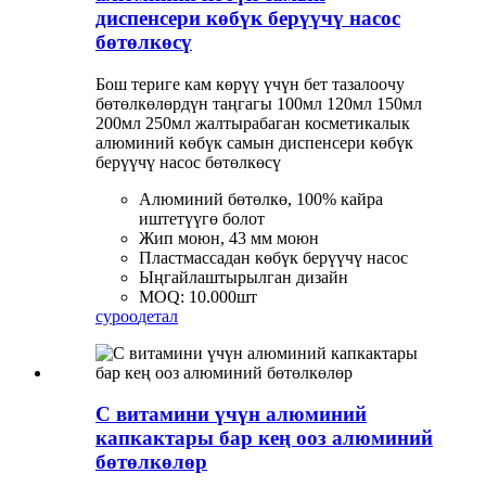
диспенсери көбүк берүүчү насос
бөтөлкөсү
Бош териге кам көрүү үчүн бет тазалоочу
бөтөлкөлөрдүн таңгагы 100мл 120мл 150мл
200мл 250мл жалтырабаган косметикалык
алюминий көбүк самын диспенсери көбүк
берүүчү насос бөтөлкөсү
Алюминий бөтөлкө, 100% кайра
иштетүүгө болот
Жип моюн, 43 мм моюн
Пластмассадан көбүк берүүчү насос
Ыңгайлаштырылган дизайн
MOQ: 10.000шт
суроо
детал
С витамини үчүн алюминий
капкактары бар кең ооз алюминий
бөтөлкөлөр