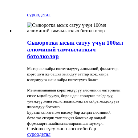
суроо
детал
Сыворотка ысык сатуу үчүн 100мл
алюминий тамчылаткыч
бөтөлкөлөр
Материал кайра иштетилүүчү алюминий, фталаттар,
коргошун же башка зыяндуу заттар жок, кайра
колдонууга жана кайра иштетүүгө болот.
Мейманкананын көрктөндүрүү алюминий материалы
сизге ыңгайлуулук, бирок ден-соолукка пайдалуу,
үнөмдүү жана экологиялык жактан кайра колдонууга
жарамдуу бөтөлкө.
Бурама капкагы же насосу бар жеңил алюминий
бөтөлкө сиздин талапыңыз боюнча ар кандай
формаларга ылайыкташтырылышы мүмкүн.
Customo түсү жана логотиби бар.
суроо
детал