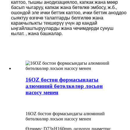
каптоо, тышкы анодизациялоо, капкак жана мөөр
басып чыгаруу, капкак жана бөтөлкө эмбосу, ​​ж.б.,
ошондой эле ички беттик каптоо, ички беттик аноддоо
сыяктуу өзгөчө талаптарды белгилөө жана
каракчылыкты текшерүү үчүн ар кандай
ыңгайлаштырууларды жана чечимдерди сунуш
кылат. , жана башкалар.
16OZ бостон формасындагы
алюминий бөтөлкөлөр лосьон
насосу менен
16OZ бостон формасындагы алюминий
бөтөлкөлөр лосьон насосу менен
Өлчөмү: D73xH160mm, оозунун диаметри: