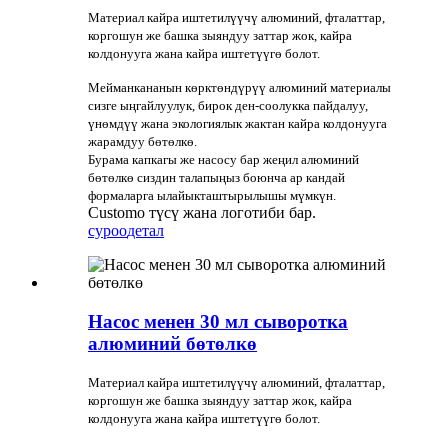
Материал кайра иштетилүүчү алюминий, фталаттар,
коргошун же башка зыяндуу заттар жок, кайра
колдонууга жана кайра иштетүүгө болот.
Мейманкананын көрктөндүрүү алюминий материалы
сизге ыңгайлуулук, бирок ден-соолукка пайдалуу,
үнөмдүү жана экологиялык жактан кайра колдонууга
жарамдуу бөтөлкө.
Бурама капкагы же насосу бар жеңил алюминий
бөтөлкө сиздин талапыңыз боюнча ар кандай
формаларга ылайыкташтырылышы мүмкүн.
Customo түсү жана логотиби бар.
суроо
детал
Насос менен 30 мл сыворотка
алюминий бөтөлкө
Материал кайра иштетилүүчү алюминий, фталаттар,
коргошун же башка зыяндуу заттар жок, кайра
колдонууга жана кайра иштетүүгө болот.