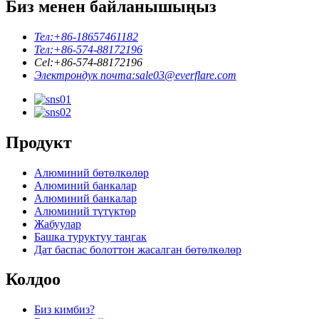
Биз менен байланышыңыз
Тел:
+86-18657461182
Тел:
+86-574-88172196
Cel:
+86-574-88172196
Электрондук почта:
sale03@everflare.com
Продукт
Алюминий бөтөлкөлөр
Алюминий банкалар
Алюминий банкалар
Алюминий түтүктөр
Жабуулар
Башка туруктуу таңгак
Дат баспас болоттон жасалган бөтөлкөлөр
Колдоо
Биз кимбиз?