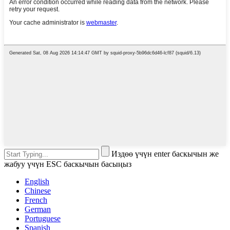
Издөө үчүн enter баскычын же
жабуу үчүн ESC баскычын басыңыз
English
Chinese
French
German
Portuguese
Spanish