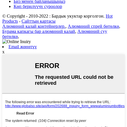
Биз менен байланышыңыз
Көп берилүүчү суроолор
© Copyright - 2010-2022 : Бардык укуктар корголгон.
Hot
Products
-
Сайттын картасы
Алюминий калай контейнерлер.
,
Алюминий спрей бөтөлкө
,
Бурама капкагы бар алюминий калай
,
Алюминий суу
бөтөлкө
,
Email жөнөтүү
x