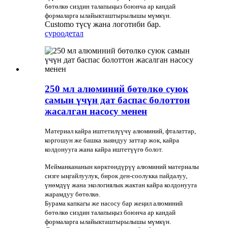
бөтөлкө сиздин талапыңыз боюнча ар кандай
формаларга ылайыкташтырылышы мүмкүн.
Customo түсү жана логотиби бар.
суроо
детал
250 мл алюминий бөтөлкө суюк
самын үчүн дат баспас болоттон
жасалган насосу менен
Материал кайра иштетилүүчү алюминий, фталаттар,
коргошун же башка зыяндуу заттар жок, кайра
колдонууга жана кайра иштетүүгө болот.
Мейманкананын көрктөндүрүү алюминий материалы
сизге ыңгайлуулук, бирок ден-соолукка пайдалуу,
үнөмдүү жана экологиялык жактан кайра колдонууга
жарамдуу бөтөлкө.
Бурама капкагы же насосу бар жеңил алюминий
бөтөлкө сиздин талапыңыз боюнча ар кандай
формаларга ылайыкташтырылышы мүмкүн.