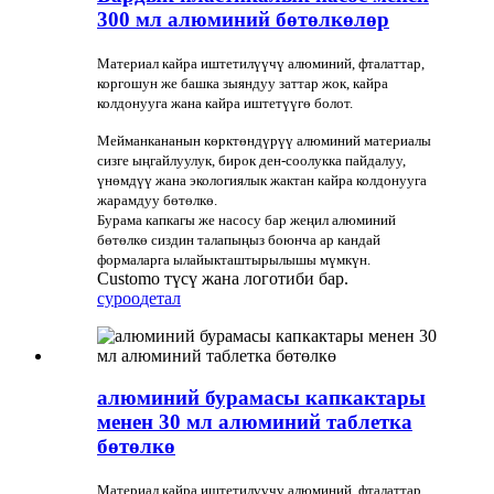
300 мл алюминий бөтөлкөлөр
Материал кайра иштетилүүчү алюминий, фталаттар,
коргошун же башка зыяндуу заттар жок, кайра
колдонууга жана кайра иштетүүгө болот.
Мейманкананын көрктөндүрүү алюминий материалы
сизге ыңгайлуулук, бирок ден-соолукка пайдалуу,
үнөмдүү жана экологиялык жактан кайра колдонууга
жарамдуу бөтөлкө.
Бурама капкагы же насосу бар жеңил алюминий
бөтөлкө сиздин талапыңыз боюнча ар кандай
формаларга ылайыкташтырылышы мүмкүн.
Customo түсү жана логотиби бар.
суроо
детал
алюминий бурамасы капкактары
менен 30 мл алюминий таблетка
бөтөлкө
Материал кайра иштетилүүчү алюминий, фталаттар,