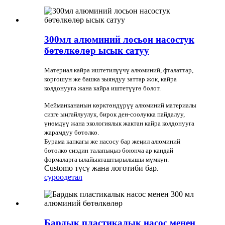
300мл алюминий лосьон насостук
бөтөлкөлөр ысык сатуу
Материал кайра иштетилүүчү алюминий, фталаттар,
коргошун же башка зыяндуу заттар жок, кайра
колдонууга жана кайра иштетүүгө болот.
Мейманкананын көрктөндүрүү алюминий материалы
сизге ыңгайлуулук, бирок ден-соолукка пайдалуу,
үнөмдүү жана экологиялык жактан кайра колдонууга
жарамдуу бөтөлкө.
Бурама капкагы же насосу бар жеңил алюминий
бөтөлкө сиздин талапыңыз боюнча ар кандай
формаларга ылайыкташтырылышы мүмкүн.
Customo түсү жана логотиби бар.
суроо
детал
Бардык пластикалык насос менен