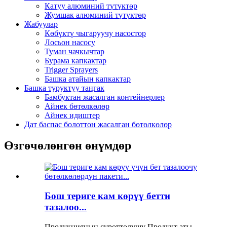
Катуу алюминий түтүктөр
Жумшак алюминий түтүктөр
Жабуулар
Көбүктү чыгаруучу насостор
Лосьон насосу
Туман чачкычтар
Бурама капкактар
Trigger Sprayers
Башка атайын капкактар
Башка туруктуу таңгак
Бамбуктан жасалган контейнерлер
Айнек бөтөлкөлөр
Айнек идиштер
Дат баспас болоттон жасалган бөтөлкөлөр
Өзгөчөлөнгөн өнүмдөр
Бош териге кам көрүү бетти
тазалоо...
Продукциянын сүрөттөлүшү Продукт аты