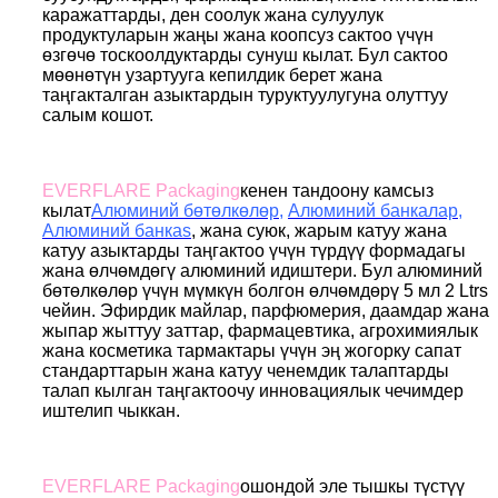
каражаттарды, ден соолук жана сулуулук
продуктуларын жаңы жана коопсуз сактоо үчүн
өзгөчө тоскоолдуктарды сунуш кылат. Бул сактоо
мөөнөтүн узартууга кепилдик берет жана
таңгакталган азыктардын туруктуулугуна олуттуу
салым кошот.
EVERFLARE Packaging
кенен тандоону камсыз
кылат
Алюминий бөтөлкөлөр
,
Алюминий банкалар
,
Алюминий банка
s
, жана суюк, жарым катуу жана
катуу азыктарды таңгактоо үчүн түрдүү формадагы
жана өлчөмдөгү алюминий идиштери. Бул алюминий
бөтөлкөлөр үчүн мүмкүн болгон өлчөмдөрү 5 мл 2 Ltrs
чейин. Эфирдик майлар, парфюмерия, даамдар жана
жыпар жыттуу заттар, фармацевтика, агрохимиялык
жана косметика тармактары үчүн эң жогорку сапат
стандарттарын жана катуу ченемдик талаптарды
талап кылган таңгактоочу инновациялык чечимдер
иштелип чыккан.
EVERFLARE Packaging
ошондой эле тышкы түстүү