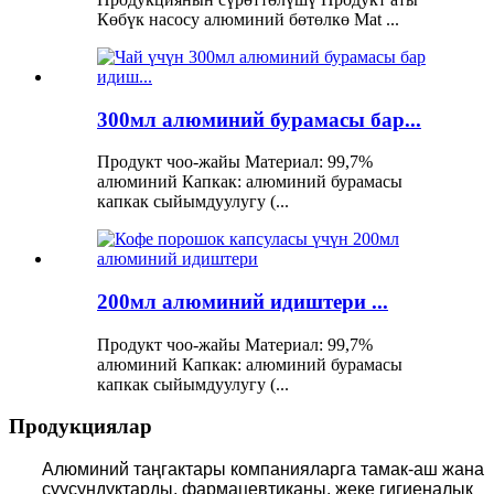
Көбүк насосу алюминий бөтөлкө Mat ...
300мл алюминий бурамасы бар...
Продукт чоо-жайы Материал: 99,7%
алюминий Капкак: алюминий бурамасы
капкак сыйымдуулугу (...
200мл алюминий идиштери ...
Продукт чоо-жайы Материал: 99,7%
алюминий Капкак: алюминий бурамасы
капкак сыйымдуулугу (...
Продукциялар
Алюминий таңгактары компанияларга тамак-аш жана
суусундуктарды, фармацевтиканы, жеке гигиеналык