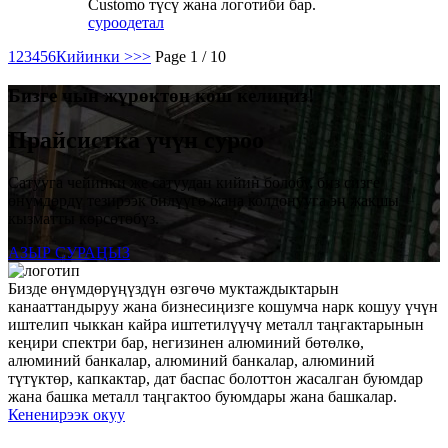
Customo түсү жана логотиби бар.
суроо
детал
1
2
3
4
5
6
Кийинки >
>>
Page 1 / 10
Бизге чын жүрөктөн кош келиңиз!
Прайсистка үчүн суроо
Сатууга чейинки же сатуудан кийин болобу, биз сизге
өнүмдөрдү тезирээк билүүгө жана колдонууга эң жакшы
кызматты көрсөтөбүз.
АЗЫР СУРАҢЫЗ
Бизде өнүмдөрүңүздүн өзгөчө муктаждыктарын
канааттандыруу жана бизнесиңизге кошумча нарк кошуу үчүн
иштелип чыккан кайра иштетилүүчү металл таңгактарынын
кеңири спектри бар, негизинен алюминий бөтөлкө,
алюминий банкалар, алюминий банкалар, алюминий
түтүктөр, капкактар, дат баспас болоттон жасалган буюмдар
жана башка металл таңгактоо буюмдары жана башкалар.
Кененирээк окуу