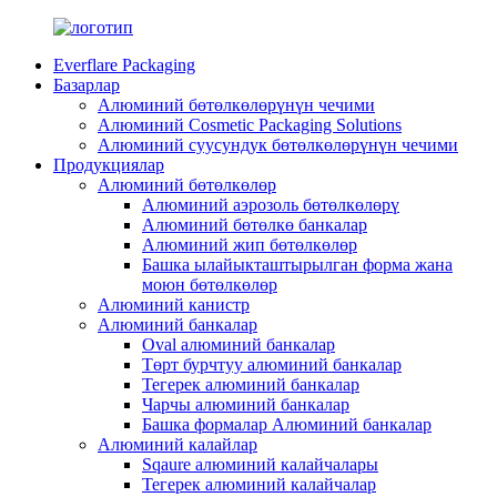
Everflare Packaging
Базарлар
Алюминий бөтөлкөлөрүнүн чечими
Алюминий Cosmetic Packaging Solutions
Алюминий суусундук бөтөлкөлөрүнүн чечими
Продукциялар
Алюминий бөтөлкөлөр
Алюминий аэрозоль бөтөлкөлөрү
Алюминий бөтөлкө банкалар
Алюминий жип бөтөлкөлөр
Башка ылайыкташтырылган форма жана
моюн бөтөлкөлөр
Алюминий канистр
Алюминий банкалар
Oval алюминий банкалар
Төрт бурчтуу алюминий банкалар
Тегерек алюминий банкалар
Чарчы алюминий банкалар
Башка формалар Алюминий банкалар
Алюминий калайлар
Sqaure алюминий калайчалары
Тегерек алюминий калайчалар