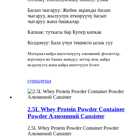
Басып чыгаруу: Жибек экранды басып
чыгаруу, жылуулук өткөрүүчү басып
чыгаруу жана башкалар.
Капкак: туткасы бар Купер капкак
Колдонуу: Бала үчүн төшөктө ысык суу
Материал кайра иштетилүүчү алюминий, фталаттар,
коргошун же башка зыяндуу заттар жок, кайра
колдонууга жана кайра иштетүүгө болот.
суроо
детал
2.5L Whey Protein Powder Container
Powder Алюминий Cansister
2.5L Whey Protein Powder Container Powder
Алюминий Cansister