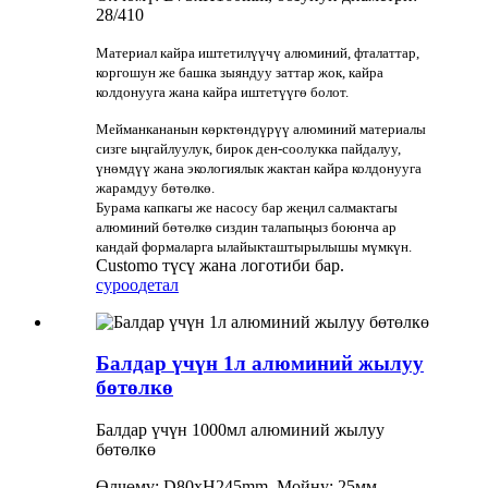
28/410
Материал кайра иштетилүүчү алюминий, фталаттар,
коргошун же башка зыяндуу заттар жок, кайра
колдонууга жана кайра иштетүүгө болот.
Мейманкананын көрктөндүрүү алюминий материалы
сизге ыңгайлуулук, бирок ден-соолукка пайдалуу,
үнөмдүү жана экологиялык жактан кайра колдонууга
жарамдуу бөтөлкө.
Бурама капкагы же насосу бар жеңил салмактагы
алюминий бөтөлкө сиздин талапыңыз боюнча ар
кандай формаларга ылайыкташтырылышы мүмкүн.
Customo түсү жана логотиби бар.
суроо
детал
Балдар үчүн 1л алюминий жылуу
бөтөлкө
Балдар үчүн 1000мл алюминий жылуу
бөтөлкө
Өлчөмү: D80xH245mm, Мойну: 25мм