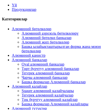
Үй
Продукциялар
Категориялар
Алюминий бөтөлкөлөр
Алюминий аэрозоль бөтөлкөлөрү
Алюминий бөтөлкө банкалар
Алюминий жип бөтөлкөлөр
Башка ылайыкташтырылган форма жана моюн
бөтөлкөлөр
Алюминий канистр
Алюминий банкалар
Oval алюминий банкалар
Төрт бурчтуу алюминий банкалар
Тегерек алюминий банкалар
Чарчы алюминий банкалар
Башка формалар Алюминий банкалар
Алюминий калайлар
Sqaure алюминий калайчалары
Тегерек алюминий калайчалар
Тик бурчтуу алюминий калайлар
Башка формалар Алюминий калайлары
Алюминий түтүктөр