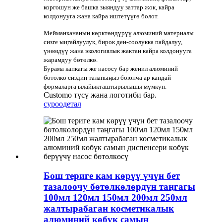
коргошун же башка зыяндуу заттар жок, кайра
колдонууга жана кайра иштетүүгө болот.
Мейманкананын көрктөндүрүү алюминий материалы
сизге ыңгайлуулук, бирок ден-соолукка пайдалуу,
үнөмдүү жана экологиялык жактан кайра колдонууга
жарамдуу бөтөлкө.
Бурама капкагы же насосу бар жеңил алюминий
бөтөлкө сиздин талапыңыз боюнча ар кандай
формаларга ылайыкташтырылышы мүмкүн.
Customo түсү жана логотиби бар.
суроо
детал
Бош териге кам көрүү үчүн бет
тазалоочу бөтөлкөлөрдүн таңгагы
100мл 120мл 150мл 200мл 250мл
жалтырабаган косметикалык
алюминий көбүк самын