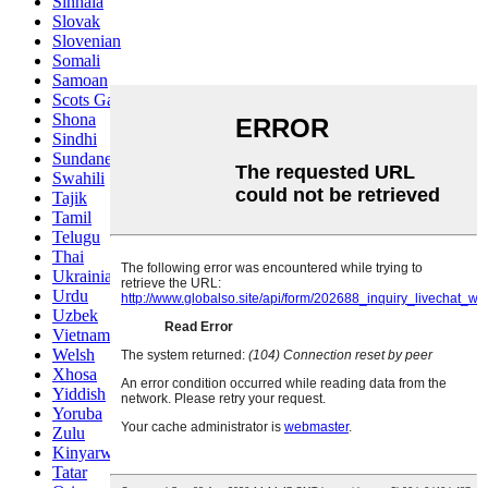
Sinhala
Slovak
Slovenian
Somali
Samoan
Scots Gaelic
Shona
Sindhi
Sundanese
Swahili
Tajik
Tamil
Telugu
Thai
Ukrainian
Urdu
Uzbek
Vietnamese
Welsh
Xhosa
Yiddish
Yoruba
Zulu
Kinyarwanda
Tatar