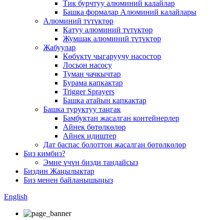
Тик бурчтуу алюминий калайлар
Башка формалар Алюминий калайлары
Алюминий түтүктөр
Катуу алюминий түтүктөр
Жумшак алюминий түтүктөр
Жабуулар
Көбүктү чыгаруучу насостор
Лосьон насосу
Туман чачкычтар
Бурама капкактар
Trigger Sprayers
Башка атайын капкактар
Башка туруктуу таңгак
Бамбуктан жасалган контейнерлер
Айнек бөтөлкөлөр
Айнек идиштер
Дат баспас болоттон жасалган бөтөлкөлөр
Биз кимбиз?
Эмне үчүн бизди тандайсыз
Биздин Жаңылыктар
Биз менен байланышыңыз
English