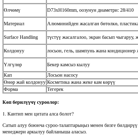
Өлчөмү
D73xH160mm, оозунун диаметри: 28/410
Материал
Алюминийден жасалган бөтөлкө, пластик
Surface Handling
түстүү жасалгалоо, экран басып чыгаруу,
Колдонуу
лосьон, гель, шампунь жана кондиционер 
Үлгүлөр
Бекер камсыз кылуу
Кап
Лосьон насосу
Өнөр жай колдонуу
Косметика жана жеке кам көрүү
Форма
Тегерек
Көп берилүүчү суроолор:
1. Кантип мен цитата алса болот?
Сатып алуу боюнча суроо-талаптарыңыз менен бизге билдирүү 
менеджери аркылуу байланыша аласыз.