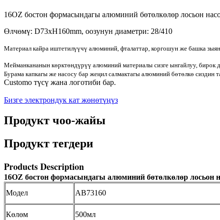
16OZ бостон формасындагы алюминий бөтөлкөлөр лосьон нас
Өлчөмү: D73xH160mm, оозунун диаметри: 28/410
Материал кайра иштетилүүчү алюминий, фталаттар, коргошун же башка зыянд
Мейманкананын көрктөндүрүү алюминий материалы сизге ынгайлуу, бирок де
Бурама капкагы же насосу бар жеңил салмактагы алюминий бөтөлкө сизди
Customo түсү жана логотиби бар.
Бизге электрондук кат жөнөтүңүз
Продукт чоо-жайы
Продукт тегдери
Products Description
16OZ бостон формасындагы алюминий бөтөлкөлөр лосьон н
Модел
AB73160
Көлөм
500мл