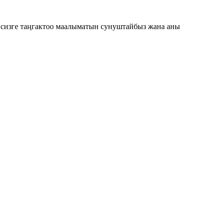
з сизге таңгактоо маалыматын сунуштайбыз жана аны