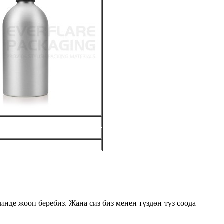
нде жооп беребиз. Жана сиз биз менен түздөн-түз соода