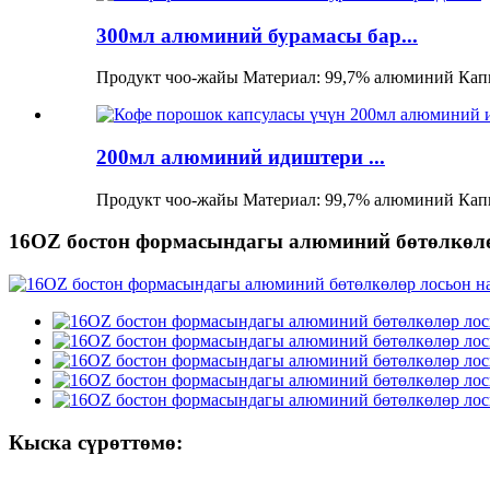
300мл алюминий бурамасы бар...
Продукт чоо-жайы Материал: 99,7% алюминий Капк
200мл алюминий идиштери ...
Продукт чоо-жайы Материал: 99,7% алюминий Капк
16OZ бостон формасындагы алюминий бөтөлкөлөр
Кыска сүрөттөмө: