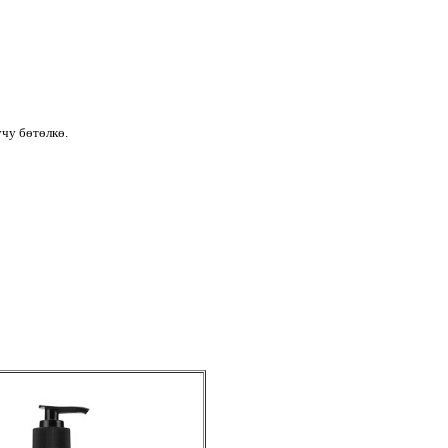
чу бөтөлкө.