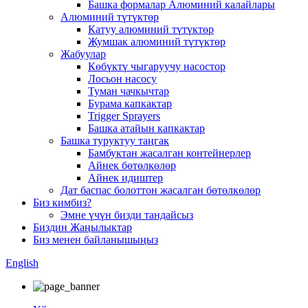
Башка формалар Алюминий калайлары
Алюминий түтүктөр
Катуу алюминий түтүктөр
Жумшак алюминий түтүктөр
Жабуулар
Көбүктү чыгаруучу насостор
Лосьон насосу
Туман чачкычтар
Бурама капкактар
Trigger Sprayers
Башка атайын капкактар
Башка туруктуу таңгак
Бамбуктан жасалган контейнерлер
Айнек бөтөлкөлөр
Айнек идиштер
Дат баспас болоттон жасалган бөтөлкөлөр
Биз кимбиз?
Эмне үчүн бизди тандайсыз
Биздин Жаңылыктар
Биз менен байланышыңыз
English