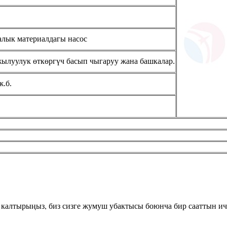
алык материалдагы насос
 жылуулук өткөргүч басып чыгаруу жана башкалар.
ж.б.
калтырыңыз, биз сизге жумуш убактысы боюнча бир сааттын ичи