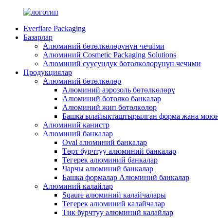
Everflare Packaging
Базарлар
Алюминий бөтөлкөлөрүнүн чечими
Алюминий Cosmetic Packaging Solutions
Алюминий суусундук бөтөлкөлөрүнүн чечими
Продукциялар
Алюминий бөтөлкөлөр
Алюминий аэрозоль бөтөлкөлөрү
Алюминий бөтөлкө банкалар
Алюминий жип бөтөлкөлөр
Башка ылайыкташтырылган форма жана моюн
Алюминий канистр
Алюминий банкалар
Oval алюминий банкалар
Төрт бурчтуу алюминий банкалар
Тегерек алюминий банкалар
Чарчы алюминий банкалар
Башка формалар Алюминий банкалар
Алюминий калайлар
Sqaure алюминий калайчалары
Тегерек алюминий калайчалар
Тик бурчтуу алюминий калайлар