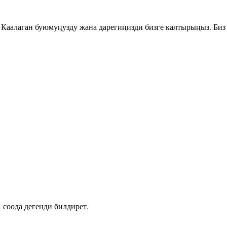
. Каалаган буюмуңузду жана дарегиңизди бизге калтырыңыз. Би
 соода дегенди билдирет.