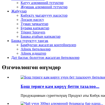
Катуу алюминий түтүктөр
Жумшак алюминий түтүктөр
Жабуулар
Көбүктү чыгаруучу насостор
Лосьон насосу
Туман чачкычтар
Бурама капкактар
Trigger Sprayers
Башка атайын капкактар
Башка туруктуу таңгак
Бамбуктан жасалган контейнерлер
Айнек бөтөлкөлөр
Айнек идиштер
Дат баспас болоттон жасалган бөтөлкөлөр
Өзгөчөлөнгөн өнүмдөр
Бош териге кам көрүү бетти тазалоо...
Продукциянын сүрөттөлүшү Продукт аты Көбүк нас