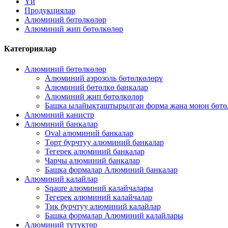
Үй
Продукциялар
Алюминий бөтөлкөлөр
Алюминий жип бөтөлкөлөр
Категориялар
Алюминий бөтөлкөлөр
Алюминий аэрозоль бөтөлкөлөрү
Алюминий бөтөлкө банкалар
Алюминий жип бөтөлкөлөр
Башка ылайыкташтырылган форма жана моюн бөтө
Алюминий канистр
Алюминий банкалар
Oval алюминий банкалар
Төрт бурчтуу алюминий банкалар
Тегерек алюминий банкалар
Чарчы алюминий банкалар
Башка формалар Алюминий банкалар
Алюминий калайлар
Sqaure алюминий калайчалары
Тегерек алюминий калайчалар
Тик бурчтуу алюминий калайлар
Башка формалар Алюминий калайлары
Алюминий түтүктөр