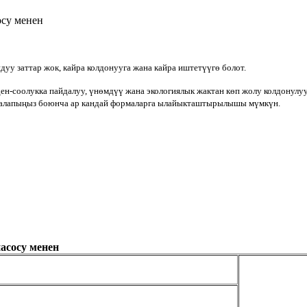
осу менен
уу заттар жок, кайра колдонууга жана кайра иштетүүгө болот.
н-соолукка пайдалуу, үнөмдүү жана экологиялык жактан көп жолу колдонулуу
н талапыңыз боюнча ар кандай формаларга ылайыкташтырылышы мүмкүн.
асосу менен