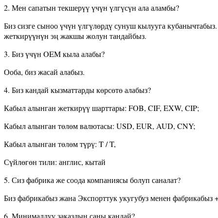
2. Мен сапатын текшерүү үчүн үлгүсүн ала аламбы?
Биз сизге сыноо үчүн үлгүлөрдү сунуш кылууга кубанычтабыз
жеткирүүнүн эң жакшы жолун тандайбыз.
3. Биз үчүн OEM кыла алабы?
Ооба, биз жасай алабыз.
4. Биз кандай кызматтарды көрсөтө алабыз?
Кабыл алынган жеткирүү шарттары: FOB, CIF, EXW, CIP;
Кабыл алынган төлөм валютасы: USD, EUR, AUD, CNY;
Кабыл алынган төлөм түрү: T / T,
Сүйлөгөн тили: англис, кытай
5. Сиз фабрика же соода компаниясы болуп саналат?
Биз фабрикабыз жана Экспорттук укугубуз менен фабрикабыз +
6. Минималдуу заказдын саны кандай?