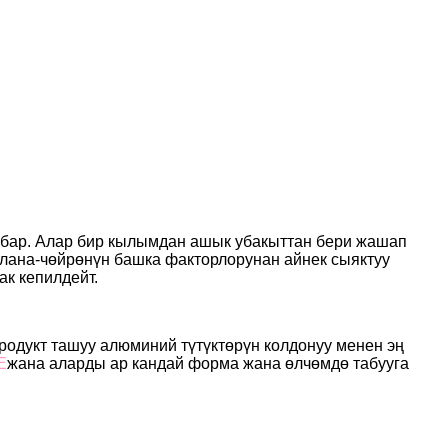
ы бар. Алар бир кылымдан ашык убакыттан бери жашап
айлана-чөйрөнүн башка факторлорунан айнек сыяктуу
ак кепилдейт.
родукт ташуу алюминий түтүктөрүн колдонуу менен эң
E
жана аларды ар кандай форма жана өлчөмдө табууга