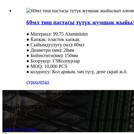
60мл тиш пастасы түтүк жумшак жыйы
● Материал: 99,75 Aluminiuim
● Капкак: пластик капкак
● Сыйымдуулугу (мл): 60мл
● Диаметри (мм): 28мм
● Бийиктиги(мм): 150мм
● Боорукер: 1`9Колоурлар
● MOQ: 10,000 PCS
● колдонуу: Кол армым, чач түсү, дене скраб ж.б.
суроо
детал
Бизге чын жүрөктөн кош келиңиз!
Прайсистка үчүн суроо
Сатууга чейинки же сатуудан кийин болобу, биз сизге өнүмдөр
АЗЫР СУРАҢЫЗ