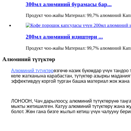
300мл алюминий бурамасы бар...
Продукт чоо-жайы Материал: 99,7% алюминий Капк
200мл алюминий идиштери ...
Продукт чоо-жайы Материал: 99,7% алюминий Капк
Алюминий түтүктөр
Алюминий түтүктөр
өзгөчө назик буюмдар үчүн тандоо
келе жатканына карабастан, түтүктөр азыркы мадания
эффективдүү коргой турган башка материал жок жана а
ЛОНООН, Чач дарылоосу, алюминий түтүктөрүнө таңгак
мыкты жетишилген. Катуу алюминий түтүктөрү жана жу
болот. Жөн гана бизге жылып кетиш үчүн чалууну бери