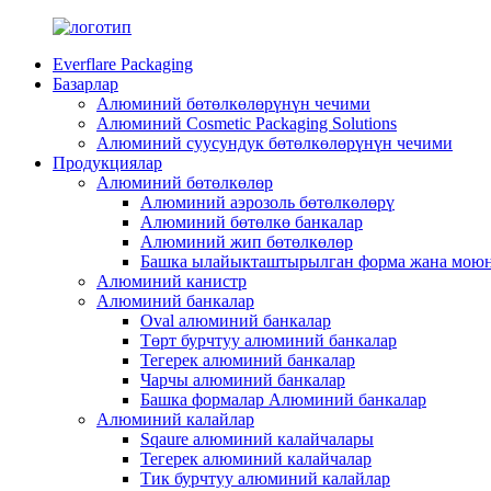
Everflare Packaging
Базарлар
Алюминий бөтөлкөлөрүнүн чечими
Алюминий Cosmetic Packaging Solutions
Алюминий суусундук бөтөлкөлөрүнүн чечими
Продукциялар
Алюминий бөтөлкөлөр
Алюминий аэрозоль бөтөлкөлөрү
Алюминий бөтөлкө банкалар
Алюминий жип бөтөлкөлөр
Башка ылайыкташтырылган форма жана моюн
Алюминий канистр
Алюминий банкалар
Oval алюминий банкалар
Төрт бурчтуу алюминий банкалар
Тегерек алюминий банкалар
Чарчы алюминий банкалар
Башка формалар Алюминий банкалар
Алюминий калайлар
Sqaure алюминий калайчалары
Тегерек алюминий калайчалар
Тик бурчтуу алюминий калайлар