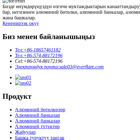
Бизде өнүмдөрүңүздүн өзгөчө муктаждыктарын канааттандыру
бар, негизинен алюминий бөтөлкө, алюминий банкалар, алюмин
жана башкалар.
Кененирээк окуу
Биз менен байланышыңыз
Тел:
+86-18657461182
Тел:
+86-574-88172196
Cel:
+86-574-88172196
Электрондук почта:
sale03@everflare.com
Продукт
Алюминий бөтөлкөлөр
Алюминий банкалар
Алюминий банкалар
Алюминий түтүктөр
Жабуулар
Башка туруктуу таңгак