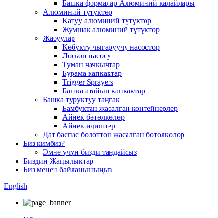
Башка формалар Алюминий калайлары
Алюминий түтүктөр
Катуу алюминий түтүктөр
Жумшак алюминий түтүктөр
Жабуулар
Көбүктү чыгаруучу насостор
Лосьон насосу
Туман чачкычтар
Бурама капкактар
Trigger Sprayers
Башка атайын капкактар
Башка туруктуу таңгак
Бамбуктан жасалган контейнерлер
Айнек бөтөлкөлөр
Айнек идиштер
Дат баспас болоттон жасалган бөтөлкөлөр
Биз кимбиз?
Эмне үчүн бизди тандайсыз
Биздин Жаңылыктар
Биз менен байланышыңыз
English