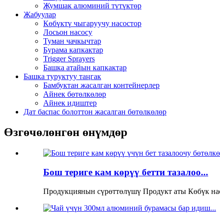
Жумшак алюминий түтүктөр
Жабуулар
Көбүктү чыгаруучу насостор
Лосьон насосу
Туман чачкычтар
Бурама капкактар
Trigger Sprayers
Башка атайын капкактар
Башка туруктуу таңгак
Бамбуктан жасалган контейнерлер
Айнек бөтөлкөлөр
Айнек идиштер
Дат баспас болоттон жасалган бөтөлкөлөр
Өзгөчөлөнгөн өнүмдөр
Бош териге кам көрүү бетти тазалоо...
Продукциянын сүрөттөлүшү Продукт аты Көбүк нас