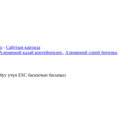
ts
-
Сайттын картасы
Алюминий калай контейнерлер.
,
Алюминий спрей бөтөлкө
,
абуу үчүн ESC баскычын басыңыз