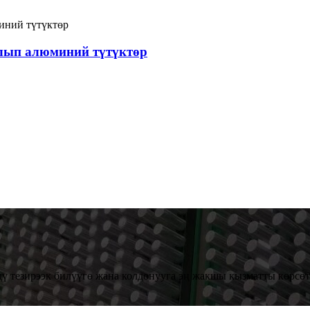
лып алюминий түтүктөр
дү тезирээк билүүгө жана колдонууга эң жакшы кызматты көрсөт