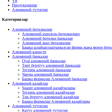
Үй
Продукциялар
Алюминий түтүктөр
Категориялар
Алюминий бөтөлкөлөр
Алюминий аэрозоль бөтөлкөлөрү
Алюминий бөтөлкө банкалар
Алюминий жип бөтөлкөлөр
Башка ылайыкташтырылган форма жана моюн бөтө
Алюминий канистр
Алюминий банкалар
Oval алюминий банкалар
Төрт бурчтуу алюминий банкалар
Тегерек алюминий банкалар
Чарчы алюминий банкалар
Башка формалар Алюминий банкалар
Алюминий калайлар
Sqaure алюминий калайчалары
Тегерек алюминий калайчалар
Тик бурчтуу алюминий калайлар
Башка формалар Алюминий калайлары
Алюминий түтүктөр
Катуу алюминий түтүктөр