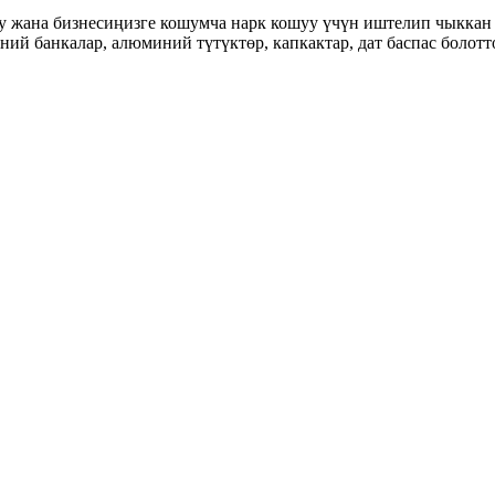
у жана бизнесиңизге кошумча нарк кошуу үчүн иштелип чыккан
ий банкалар, алюминий түтүктөр, капкактар, дат баспас болот