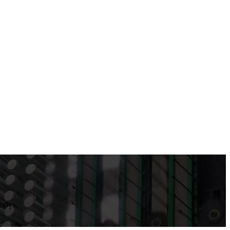
өбүз.