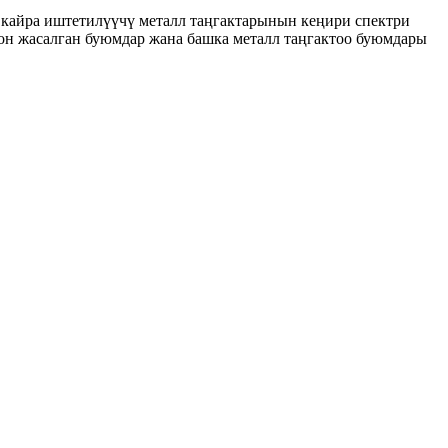
 кайра иштетилүүчү металл таңгактарынын кеңири спектри
тон жасалган буюмдар жана башка металл таңгактоо буюмдары