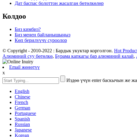
Дат баспас болоттон жасалган бөтөлкөлөр
Колдоо
Биз кимбиз?
Биз менен байланышыңыз
Көп берилүүчү суроолор
© Copyright - 2010-2022 : Бардык укуктар корголгон.
Hot Produc
Алюминий суу бөтөлкө
,
Бурама капкагы бар алюминий калай
,
Email жөнөтүү
x
Издөө үчүн enter баскычын же ж
English
Chinese
French
German
Portuguese
Spanish
Russian
Japanese
Korean