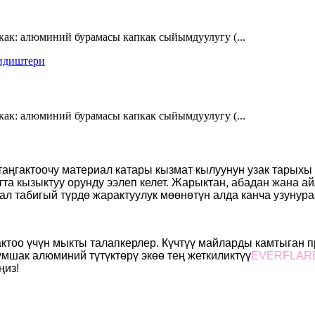
ак: алюминий бурамасы капкак сыйымдуулугу (...
ак: алюминий бурамасы капкак сыйымдуулугу (...
 таңгактоочу материал катары кызмат кылуунун узак тарых
тта кызыктуу орунду ээлеп келет. Жарыктан, абадан жана 
л табигый түрдө жарактуулук мөөнөтүн алда канча узунура
тоо үчүн мыкты талапкерлер. Күчтүү майларды камтыган п
мшак алюминий түтүктөрү экөө тең жеткиликтүү
EVERFLAR
ңиз!