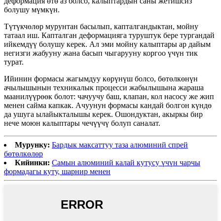
деформация өтө аз болсо, калыптардын саны жетишсиз
болушу мүмкүн.
Түтүкчөлөр мурунтан басылып, капталгандыктан, мойну
татаал иш. Капталган деформацияга туруштук бере тургандай
ийкемдүү болушу керек. Ал эми мойну калыптары ар дайым
негизги жабууну жана басып чыгарууну коргоо үчүн тик
турат.
Ийинин формасы жагымдуу көрүнүш болсо, бөтөлкөнүн
ачылышынын техникалык процесси жабылышына жараша
маанилүүрөөк болот: чачуучу баш, клапан, кол насосу же жип
менен сайма капкак. Ачуунун формасы кандай болгон күндө
да ушуга ылайыкталышы керек. Ошондуктан, акыркы бир
нече моюн калыптары чечүүчү болуп саналат.
Мурунку:
Бардык максаттуу таза алюминий спрей
бөтөлкөлөр
Кийинки:
Самын алюминий калай кутусу үчүн чарчы
формадагы куту, шарнир менен