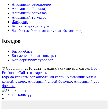
Алюминий бөтөлкөлөр
Алюминий банкалар
Алюминий банкалар
Алюминий түтүктөр
Жабуулар
Башка туруктуу таңгак
Дат баспас болоттон жасалган бөтөлкөлөр
Колдоо
Биз кимбиз?
Биз менен байланышыңыз
Көп берилүүчү суроолор
© Copyright - 2010-2022 : Бардык укуктар корголгон.
Hot
Products
-
Сайттын картасы
Бурама капкагы бар алюминий калай
,
Алюминий калай
контейнерлер.
,
Алюминий спрей бөтөлкө
,
Алюминий суу
бөтөлкө
,
Email жөнөтүү
x