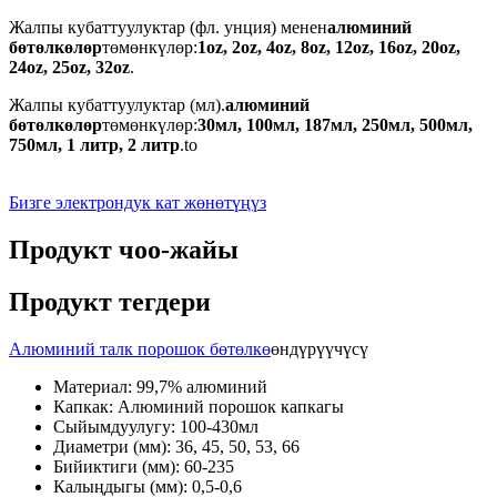
Жалпы кубаттуулуктар (фл. унция) менен
алюминий
бөтөлкөлөр
төмөнкүлөр:
1oz, 2oz, 4oz, 8oz, 12oz, 16oz, 20oz,
24oz, 25oz, 32oz
.
Жалпы кубаттуулуктар (мл).
алюминий
бөтөлкөлөр
төмөнкүлөр:
30мл, 100мл, 187мл, 250мл, 500мл,
750мл, 1 литр, 2 литр
.to
Бизге электрондук кат жөнөтүңүз
Продукт чоо-жайы
Продукт тегдери
Алюминий талк порошок бөтөлкө
өндүрүүчүсү
Материал: 99,7% алюминий
Капкак: Алюминий порошок капкагы
Сыйымдуулугу: 100-430мл
Диаметри (мм): 36, 45, 50, 53, 66
Бийиктиги (мм): 60-235
Калыңдыгы (мм): 0,5-0,6