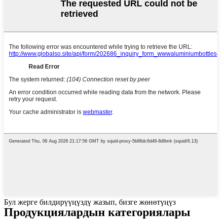
Бул жерге билдирүүңүздү жазып, бизге жөнөтүңүз
Продукциялардын категориялары