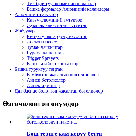
Тик бурчтуу алюминий калайлар
Башка формалар Алюминий калайлары
Алюминий түтүктөр
Катуу алюминий түтүктөр
Жумшак алюминий түтүктөр
Жабуулар
Көбүктү чыгаруучу насостор
Лосьон насосу
Туман чачкычтар
Бурама капкактар
Trigger Sprayers
Башка атайын капкактар
Башка туруктуу таңгак
Бамбуктан жасалган контейнерлер
Айнек бөтөлкөлөр
Айнек идиштер
Дат баспас болоттон жасалган бөтөлкөлөр
Өзгөчөлөнгөн өнүмдөр
Бош териге кам көрүү бетти