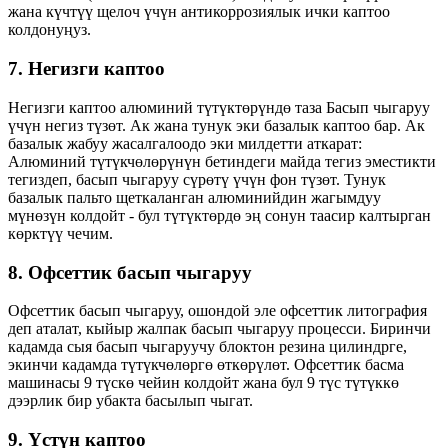
жана күчтүү щелоч үчүн антикоррозиялык ички каптоо
колдонуңуз.
7. Негизги каптоо
Негизги каптоо алюминий түтүктөрүндө таза Басып чыгаруу
үчүн негиз түзөт. Ак жана тунук эки базалык каптоо бар. Ак
базалык жабуу жасалгалоодо эки милдетти аткарат:
Алюминий түтүкчөлөрүнүн бетиндеги майда тегиз эместикти
тегиздеп, басып чыгаруу сүрөтү үчүн фон түзөт. Тунук
базалык пальто щеткаланган алюминийдин жагымдуу
мүнөзүн колдойт - бул түтүктөрдө эң сонун таасир калтырган
көрктүү чечим.
8. Офсеттик басып чыгаруу
Офсеттик басып чыгаруу, ошондой эле офсеттик литография
деп аталат, кыйыр жалпак басып чыгаруу процесси. Биринчи
кадамда сыя басып чыгаруучу блоктон резина цилиндрге,
экинчи кадамда түтүкчөлөргө өткөрүлөт. Офсеттик басма
машинасы 9 түскө чейин колдойт жана бул 9 түс түтүккө
дээрлик бир убакта басылып чыгат.
9. Үстүн каптоо