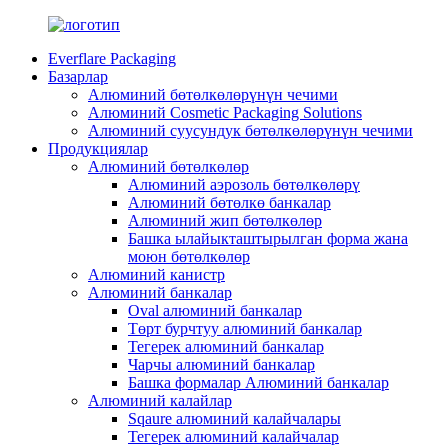
Everflare Packaging
Базарлар
Алюминий бөтөлкөлөрүнүн чечими
Алюминий Cosmetic Packaging Solutions
Алюминий суусундук бөтөлкөлөрүнүн чечими
Продукциялар
Алюминий бөтөлкөлөр
Алюминий аэрозоль бөтөлкөлөрү
Алюминий бөтөлкө банкалар
Алюминий жип бөтөлкөлөр
Башка ылайыкташтырылган форма жана
моюн бөтөлкөлөр
Алюминий канистр
Алюминий банкалар
Oval алюминий банкалар
Төрт бурчтуу алюминий банкалар
Тегерек алюминий банкалар
Чарчы алюминий банкалар
Башка формалар Алюминий банкалар
Алюминий калайлар
Sqaure алюминий калайчалары
Тегерек алюминий калайчалар