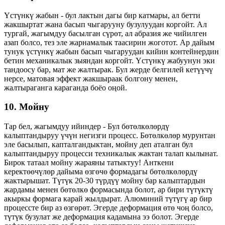
Үстүнкү жабын - бул лактын дагы бир катмары, ал бетти
жакшыртат жана басып чыгарууну бузулуудан коргойт. Ал
тургай, жагымдуу басылган сүрөт, ал абразия же чийилген
азап болсо, тез эле жарнамалык таасирин жоготот. Ар дайым
тунук үстүнкү жабын басып чыгаруудан кийин контейнердин
бетин механикалык зыяндан коргойт. Үстүнкү жабуунун эки
тандоосу бар, мат же жалтырак. Бул жерде белгилей кетүүчү
нерсе, матовая эффект жакшыраак болгону менен,
жалтыраганга караганда боёо оңой.
10. Мойну
Тар бел, жагымдуу ийиндер - Бул бөтөлкөлөрдү
калыптандыруу үчүн негизги процесс. Бөтөлкөлөр мурунтан
эле басылып, капталгандыктан, мойну деп аталган бул
калыптандыруу процесси техникалык жактан талап кылынат.
Бирок татаал мойну жараяны татыктуу! Анткени
керектөөчүлөр дайыма өзгөчө формадагы бөтөлкөлөрдү
жактырышат. Түтүк 20-30 түрдүү мойну бар калыптардын
жардамы менен бөтөлкө формасында болот, ар бири түтүктү
акыркы формага карай жылдырат. Алюминий түтүгү ар бир
процессте бир аз өзгөрөт. Эгерде деформация өтө чоң болсо,
түтүк бузулат же деформация кадамына ээ болот. Эгерде