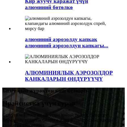
Кир жуучу каражат үчүн
алюминий бөтөлкө
алюминий аэрозолду капкак
алюминий аэрозолдун капкагы...
АЛЮМИНИЯЛЫК АЭРОЗОЛДОР
КАНКАЛАРЫН ӨНДҮРҮҮЧҮ
Бизге чын жүрөктөн кош келиңиз!
Прайсистка үчүн суроо
Сатууга чейинки же сатуудан кийин болобу, биз сизге
өнүмдөрдү тезирээк билүүгө жана колдонууга эң жакшы
кызматты көрсөтөбүз.