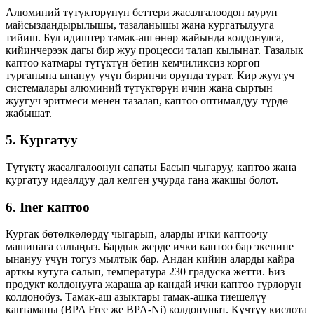
Алюминий түтүктөрүнүн беттери жасалгалоодон мурун
майсыздандырылышы, тазаланышы жана кургатылууга
тийиш. Бул идиштер тамак-аш өнөр жайында колдонулса,
кийинчерээк дагы бир жуу процесси талап кылынат. Тазалык
каптоо катмары түтүктүн бетин кемчиликсиз коргоп
турганына ынануу үчүн биринчи орунда турат. Кир жуугуч
системалары алюминий түтүктөрүн ичин жана сыртын
жуугуч эритмеси менен тазалап, каптоо оптималдуу түрдө
жабышат.
5. Кургатуу
Түтүктү жасалгалоонун сапаты Басып чыгаруу, каптоо жана
кургатуу идеалдуу дал келген учурда гана жакшы болот.
6. Iner каптоо
Кургак бөтөлкөлөрдү чыгарып, аларды ички каптоочу
машинага салыңыз. Бардык жерде ички каптоо бар экенине
ынануу үчүн тогуз мылтык бар. Андан кийин аларды кайра
арткы кутуга салып, температура 230 градуска жетти. Биз
продукт колдонууга жараша ар кандай ички каптоо түрлөрүн
колдонобуз. Тамак-аш азыктары тамак-ашка тиешелүү
каптаманы (BPA Free же BPA-Ni) колдонушат. Күчтүү кислота