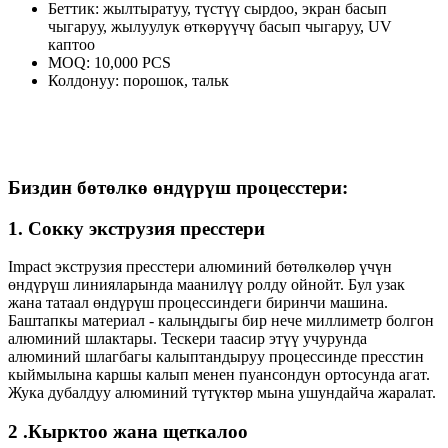
Беттик: жылтыратуу, түстүү сырдоо, экран басып
чыгаруу, жылуулук өткөрүүчү басып чыгаруу, UV
каптоо
MOQ: 10,000 PCS
Колдонуу: порошок, тальк
Биздин бөтөлкө өндүрүш процесстери:
1. Сокку экструзия пресстери
Impact экструзия пресстери алюминий бөтөлкөлөр үчүн
өндүрүш линияларында маанилүү ролду ойнойт. Бул узак
жана татаал өндүрүш процессиндеги биринчи машина.
Баштапкы материал - калыңдыгы бир нече миллиметр болгон
алюминий шлактары. Тескери таасир этүү учурунда
алюминий шлагбагы калыптандыруу процессинде пресстин
кыймылына каршы калып менен пуансондун ортосунда агат.
Жука дубалдуу алюминий түтүктөр мына ушундайча жаралат.
2 .Кырктоо жана щеткалоо