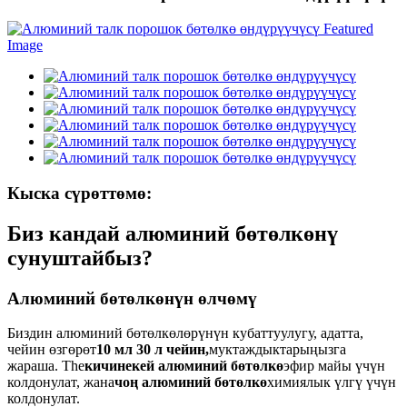
Кыска сүрөттөмө:
Биз кандай алюминий бөтөлкөнү
сунуштайбыз?
Алюминий бөтөлкөнүн өлчөмү
Биздин алюминий бөтөлкөлөрүнүн кубаттуулугу, адатта,
чейин өзгөрөт
10 мл 30 л чейин,
муктаждыктарыңызга
жараша. The
кичинекей алюминий бөтөлкө
эфир майы үчүн
колдонулат, жана
чоң алюминий бөтөлкө
химиялык үлгү үчүн
колдонулат.