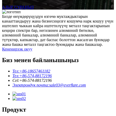
АЗЫР СУРАҢЫЗ
Бизде өнүмдөрүңүздүн өзгөчө муктаждыктарын
канааттандыруу жана бизнесиңизге кошумча нарк кошуу үчүн
иштелип чыккан кайра иштетилүүчү металл таңгактарынын
кеңири спектри бар, негизинен алюминий бөтөлкө,
алюминий банкалар, алюминий банкалар, алюминий
түтүктөр, капкактар, дат баспас болоттон жасалган буюмдар
жана башка металл таңгактоо буюмдары жана башкалар.
Кененирээк окуу
Биз менен байланышыңыз
Тел:
+86-18657461182
Тел:
+86-574-88172196
Cel:
+86-574-88172196
Электрондук почта:
sale03@everflare.com
Продукт