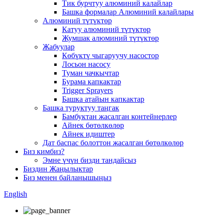
Тик бурчтуу алюминий калайлар
Башка формалар Алюминий калайлары
Алюминий түтүктөр
Катуу алюминий түтүктөр
Жумшак алюминий түтүктөр
Жабуулар
Көбүктү чыгаруучу насостор
Лосьон насосу
Туман чачкычтар
Бурама капкактар
Trigger Sprayers
Башка атайын капкактар
Башка туруктуу таңгак
Бамбуктан жасалган контейнерлер
Айнек бөтөлкөлөр
Айнек идиштер
Дат баспас болоттон жасалган бөтөлкөлөр
Биз кимбиз?
Эмне үчүн бизди тандайсыз
Биздин Жаңылыктар
Биз менен байланышыңыз
English