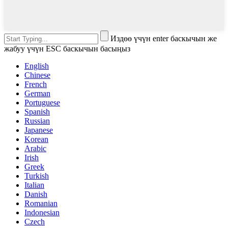
Издөө үчүн enter баскычын же
жабуу үчүн ESC баскычын басыңыз
English
Chinese
French
German
Portuguese
Spanish
Russian
Japanese
Korean
Arabic
Irish
Greek
Turkish
Italian
Danish
Romanian
Indonesian
Czech