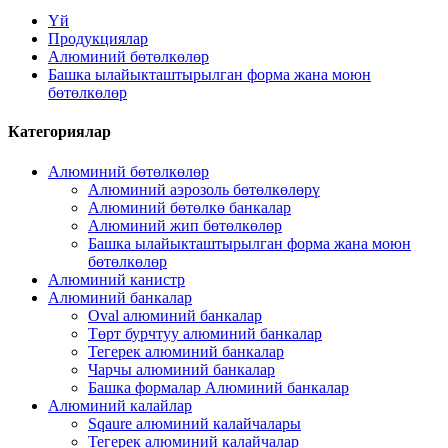
Үй
Продукциялар
Алюминий бөтөлкөлөр
Башка ылайыкташтырылган форма жана моюн
бөтөлкөлөр
Категориялар
Алюминий бөтөлкөлөр
Алюминий аэрозоль бөтөлкөлөрү
Алюминий бөтөлкө банкалар
Алюминий жип бөтөлкөлөр
Башка ылайыкташтырылган форма жана моюн
бөтөлкөлөр
Алюминий канистр
Алюминий банкалар
Oval алюминий банкалар
Төрт бурчтуу алюминий банкалар
Тегерек алюминий банкалар
Чарчы алюминий банкалар
Башка формалар Алюминий банкалар
Алюминий калайлар
Sqaure алюминий калайчалары
Тегерек алюминий калайчалар