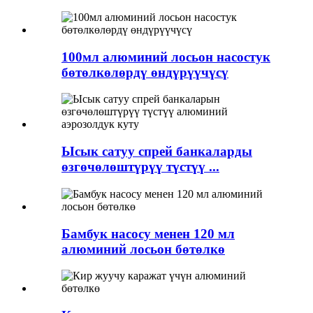
100мл алюминий лосьон насостук
бөтөлкөлөрдү өндүрүүчүсү
Ысык сатуу спрей банкаларды
өзгөчөлөштүрүү түстүү ...
Бамбук насосу менен 120 мл
алюминий лосьон бөтөлкө