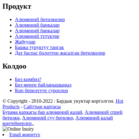
Продукт
Алюминий бөтөлкөлөр
Алюминий банкалар
Алюминий банкалар
Алюминий түтүктөр
Жабуулар
Башка туруктуу таңгак
Дат баспас болоттон жасалган бөтөлкөлөр
Колдоо
Биз кимбиз?
Биз менен байланышыңыз
Көп берилүүчү суроолор
© Copyright - 2010-2022 : Бардык укуктар корголгон.
Hot
Products
-
Сайттын картасы
Бурама капкагы бар алюминий калай
,
Алюминий спрей
бөтөлкө
,
Алюминий суу бөтөлкө
,
Алюминий калай
контейнерлер.
,
Email жөнөтүү