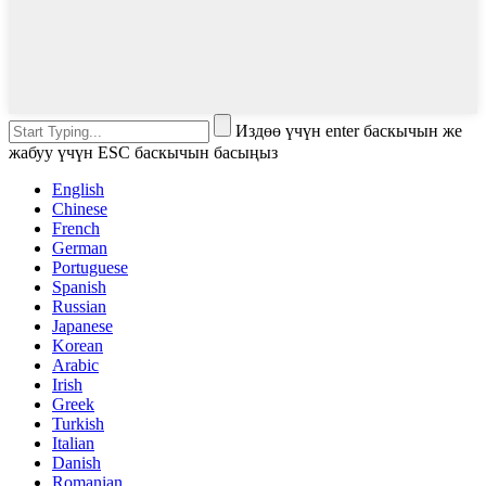
Издөө үчүн enter баскычын же
жабуу үчүн ESC баскычын басыңыз
English
Chinese
French
German
Portuguese
Spanish
Russian
Japanese
Korean
Arabic
Irish
Greek
Turkish
Italian
Danish
Romanian