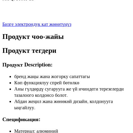
Бизге электрондук кат жөнөтүңүз
Продукт чоо-жайы
Продукт тегдери
Продукт Description:
бренд жаңы жана жогорку сапаттагы
Көп функциялуу спрей бөтөлкө
Аны гүлдөрдү сугарууга же үй ичиндеги терезелерди
тазалоого колдонсо болот.
Абдан жеңил жана жөнөкөй дизайн, колдонууга
ыңгайлуу.
Спецификация:
Материал: алюминий