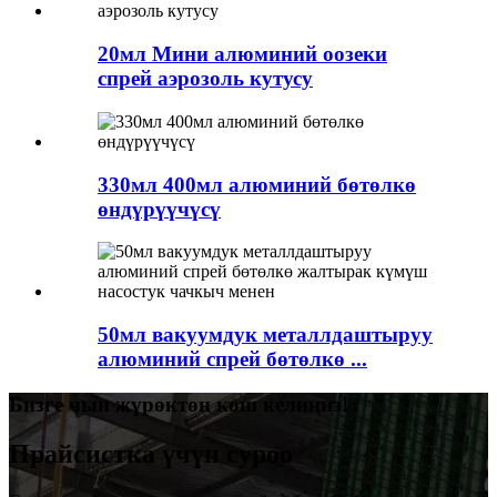
20мл Мини алюминий оозеки
спрей аэрозоль кутусу
330мл 400мл алюминий бөтөлкө
өндүрүүчүсү
50мл вакуумдук металлдаштыруу
алюминий спрей бөтөлкө ...
Бизге чын жүрөктөн кош келиңиз!
Прайсистка үчүн суроо