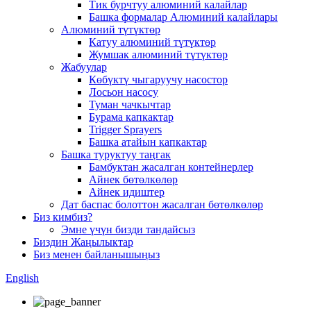
Тик бурчтуу алюминий калайлар
Башка формалар Алюминий калайлары
Алюминий түтүктөр
Катуу алюминий түтүктөр
Жумшак алюминий түтүктөр
Жабуулар
Көбүктү чыгаруучу насостор
Лосьон насосу
Туман чачкычтар
Бурама капкактар
Trigger Sprayers
Башка атайын капкактар
Башка туруктуу таңгак
Бамбуктан жасалган контейнерлер
Айнек бөтөлкөлөр
Айнек идиштер
Дат баспас болоттон жасалган бөтөлкөлөр
Биз кимбиз?
Эмне үчүн бизди тандайсыз
Биздин Жаңылыктар
Биз менен байланышыңыз
English