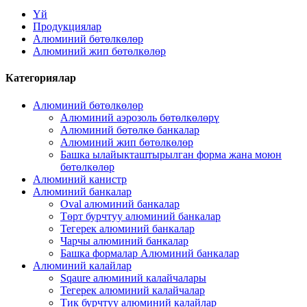
Үй
Продукциялар
Алюминий бөтөлкөлөр
Алюминий жип бөтөлкөлөр
Категориялар
Алюминий бөтөлкөлөр
Алюминий аэрозоль бөтөлкөлөрү
Алюминий бөтөлкө банкалар
Алюминий жип бөтөлкөлөр
Башка ылайыкташтырылган форма жана моюн
бөтөлкөлөр
Алюминий канистр
Алюминий банкалар
Oval алюминий банкалар
Төрт бурчтуу алюминий банкалар
Тегерек алюминий банкалар
Чарчы алюминий банкалар
Башка формалар Алюминий банкалар
Алюминий калайлар
Sqaure алюминий калайчалары
Тегерек алюминий калайчалар
Тик бурчтуу алюминий калайлар