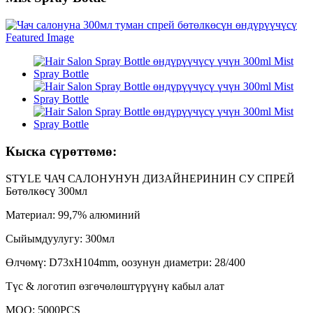
Кыска сүрөттөмө:
STYLE ЧАЧ САЛОНУНУН ДИЗАЙНЕРИНИН СУ СПРЕЙ
Бөтөлкөсү 300мл
Материал: 99,7% алюминий
Сыйымдуулугу: 300мл
Өлчөмү: D73xH104mm, оозунун диаметри: 28/400
Түс & логотип өзгөчөлөштүрүүнү кабыл алат
MOQ: 5000PCS