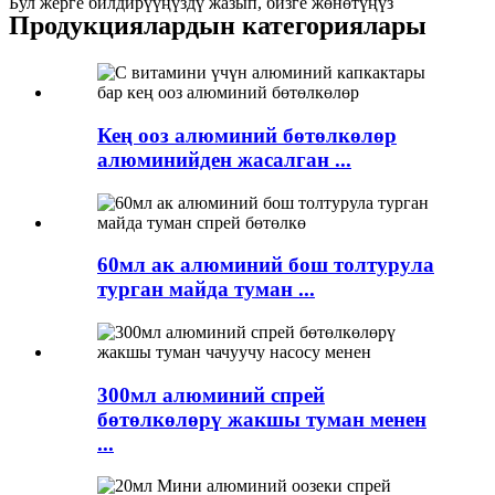
Бул жерге билдирүүңүздү жазып, бизге жөнөтүңүз
Продукциялардын категориялары
Кең ооз алюминий бөтөлкөлөр
алюминийден жасалган ...
60мл ак алюминий бош толтурула
турган майда туман ...
300мл алюминий спрей
бөтөлкөлөрү жакшы туман менен
...