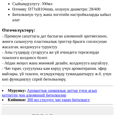
Сыйымдуулугу: 300мл
Өлчөмү: D73xH104mm, оозунун диаметри: 28/400
Бөтөлкөнүн түсү жана логотиби настройкаларды кабыл
алат
Өзгөчөлүктөрү:
- Премиум сапаттагы дат баспаган алюминий эритмесинен,
жөнгө салынуучу пластикалык триггер брызги соплосунан
жасалган, колдонууга туруктуу.
- Аны гүлдөрдү сугарууга же үй ичиндеги терезелерди
тазалоого колдонсо болот.
- Абдан жеңил жана жөнөкөй дизайн, колдонууга ыңгайлуу.
- Чач тарач, сулуулукка кам көрүү үчүн ароматерапия, эфир
майлары, үй тазалоо, өсүмдүктөрдү тумандаштыруу ж.б. үчүн
көп функциялуу спрей бөтөлкөлөрү.
Мурунку:
Ароматтык химиялык заттар үчүн агып
кетпеген чоң алюминий бөтөлкөлөр
Кийинки:
300 мл стилдүү чач тарач бөтөлкөсү