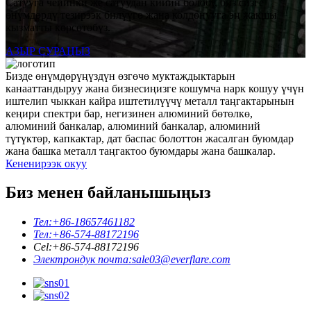
Сатууга чейинки же сатуудан кийин болобу, биз сизге
өнүмдөрдү тезирээк билүүгө жана колдонууга эң жакшы
кызматты көрсөтөбүз.
АЗЫР СУРАҢЫЗ
Бизде өнүмдөрүңүздүн өзгөчө муктаждыктарын
канааттандыруу жана бизнесиңизге кошумча нарк кошуу үчүн
иштелип чыккан кайра иштетилүүчү металл таңгактарынын
кеңири спектри бар, негизинен алюминий бөтөлкө,
алюминий банкалар, алюминий банкалар, алюминий
түтүктөр, капкактар, дат баспас болоттон жасалган буюмдар
жана башка металл таңгактоо буюмдары жана башкалар.
Кененирээк окуу
Биз менен байланышыңыз
Тел:
+86-18657461182
Тел:
+86-574-88172196
Cel:
+86-574-88172196
Электрондук почта:
sale03@everflare.com