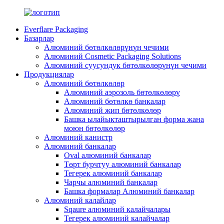
Everflare Packaging
Базарлар
Алюминий бөтөлкөлөрүнүн чечими
Алюминий Cosmetic Packaging Solutions
Алюминий суусундук бөтөлкөлөрүнүн чечими
Продукциялар
Алюминий бөтөлкөлөр
Алюминий аэрозоль бөтөлкөлөрү
Алюминий бөтөлкө банкалар
Алюминий жип бөтөлкөлөр
Башка ылайыкташтырылган форма жана
моюн бөтөлкөлөр
Алюминий канистр
Алюминий банкалар
Oval алюминий банкалар
Төрт бурчтуу алюминий банкалар
Тегерек алюминий банкалар
Чарчы алюминий банкалар
Башка формалар Алюминий банкалар
Алюминий калайлар
Sqaure алюминий калайчалары
Тегерек алюминий калайчалар