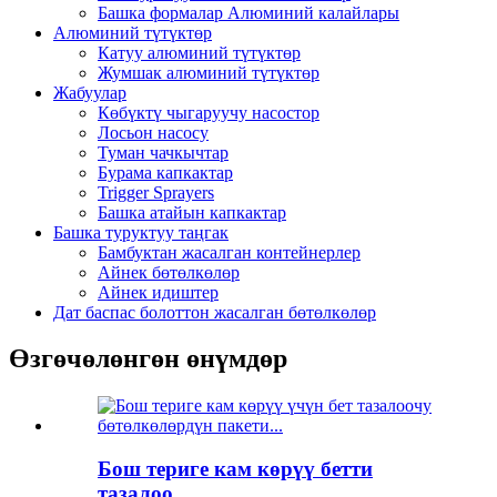
Башка формалар Алюминий калайлары
Алюминий түтүктөр
Катуу алюминий түтүктөр
Жумшак алюминий түтүктөр
Жабуулар
Көбүктү чыгаруучу насостор
Лосьон насосу
Туман чачкычтар
Бурама капкактар
Trigger Sprayers
Башка атайын капкактар
Башка туруктуу таңгак
Бамбуктан жасалган контейнерлер
Айнек бөтөлкөлөр
Айнек идиштер
Дат баспас болоттон жасалган бөтөлкөлөр
Өзгөчөлөнгөн өнүмдөр
Бош териге кам көрүү бетти
тазалоо...